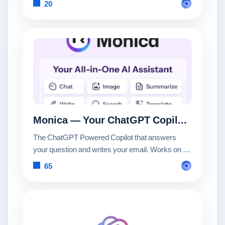
20
Monica — Your ChatGPT Copilot in Chrome
The ChatGPT Powered Copilot that answers
your question and writes your email. Works on all
websites.
65