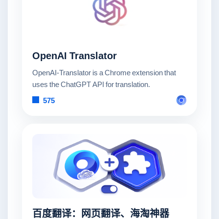
OpenAI Translator
OpenAI-Translator is a Chrome extension that
uses the ChatGPT API for translation.
575
百度翻译：网页翻译、海淘神器