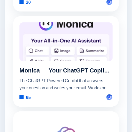
20
Monica — Your ChatGPT Copilot in Chrome
The ChatGPT Powered Copilot that answers
your question and writes your email. Works on all
websites.
65