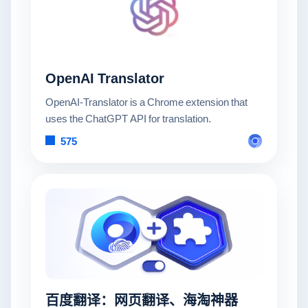
OpenAI Translator
OpenAI-Translator is a Chrome extension that
uses the ChatGPT API for translation.
575
百度翻译：网页翻译、海淘神器