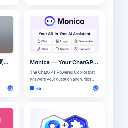
沙拉查词-聚合词典划词翻译
Monica — Your ChatGPT Copilot in Chrome
The ChatGPT Powered Copilot that
answers your question and writes
your email. Works on all websites.
65