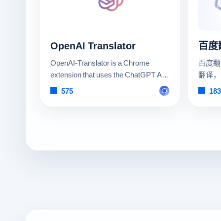
OpenAI Translator
OpenAI-Translator is a Chrome
百度翻
extension that uses the ChatGPT API
翻译，
for translation.
译、双
575
183
等。特
翻译优
应手。