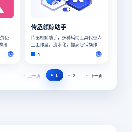
传丞领鲸助手
费使
传丞领鲸助手，多种辅助工具代替人
道/腾讯翻
工工作量，流水化，提高店铺操作效
率。
4
，亦可在
1
上一页
2
下一页