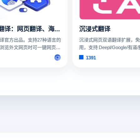
百度翻译：网页翻译、海淘神器
沉浸式翻译
译官方出品。支持27种语言的
沉浸式网页双语翻译扩展，免
浏览外文网页时可一键网页翻
用，支持 Deepl/Google/有
语对照查看、查询单词结果
译等多个翻译服务，支持
1391
别针对20+家海淘网站进行过
Firefox/Chrome/油猴脚本
化，让你的海淘过程更加得心
iOS Safari 上使用。