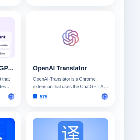
Monica — Your ChatGPT Copilot in Chrome
OpenAI Translator
 that
OpenAI-Translator is a Chrome
tes
extension that uses the ChatGPT API
tes.
for translation.
575