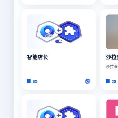
多店铺
智能店长
沙拉查
83
20