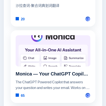
沙拉查词-聚合词典划词翻译
20
Monica — Your ChatGPT Copilot in Chrome
The ChatGPT Powered Copilot that answers
your question and writes your email. Works on all
websites.
65