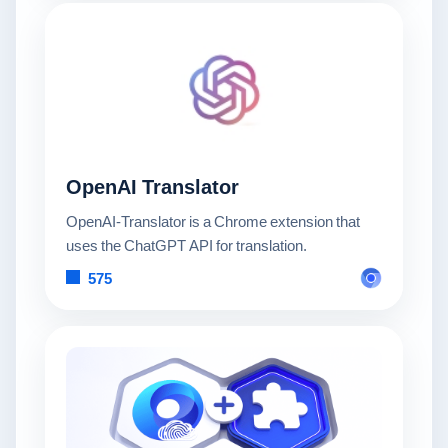
OpenAI Translator
OpenAI-Translator is a Chrome extension that
uses the ChatGPT API for translation.
575