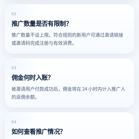
02
推广数量是否有限制？
推广数量不设上限。符合规则的新用户可通过邀请链接
或邀请码完成注册与有效消费。
03
佣金何时入账？
被邀请用户付款成功后，佣金将在 24 小时内计入推广人
的返佣余额。
04
如何查看推广情况？