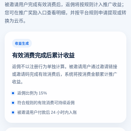
被邀请用户完成有效消费后，返佣将按规则计入推广收益；
您可在推广奖励入口查看明细，并按平台规则申请提现或转
换为云币。
收益生成
有效消费完成后累计收益
返佣不以注册行为单独计算。被邀请用户通过邀请链接
或邀请码完成有效消费后，系统将按消费金额累计推广
收益。
返佣比例为 15%
符合规则的有效消费可持续返佣
被邀请用户付款后 24 小时内入账