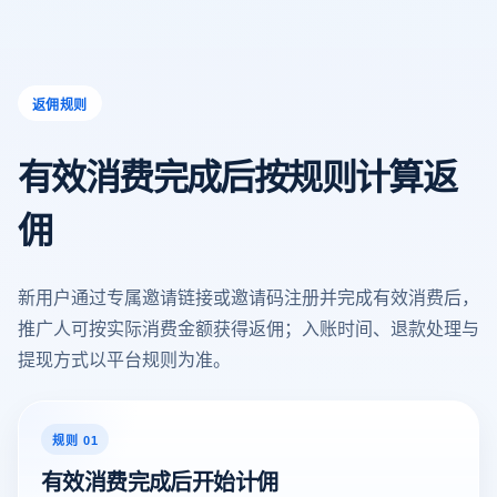
返佣规则
有效消费完成后按规则计算返
佣
新用户通过专属邀请链接或邀请码注册并完成有效消费后，
推广人可按实际消费金额获得返佣；入账时间、退款处理与
提现方式以平台规则为准。
规则 01
有效消费完成后开始计佣