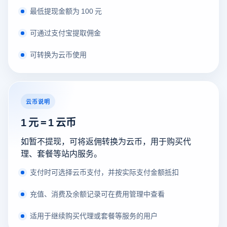
最低提现金额为 100 元
可通过支付宝提取佣金
可转换为云币使用
云币说明
1 元 = 1 云币
如暂不提现，可将返佣转换为云币，用于购买代
理、套餐等站内服务。
支付时可选择云币支付，并按实际支付金额抵扣
充值、消费及余额记录可在费用管理中查看
适用于继续购买代理或套餐等服务的用户