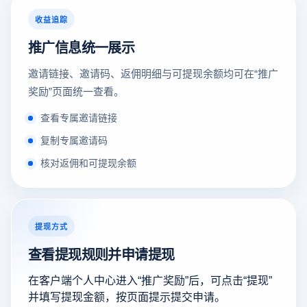
收益追踪
推广信息统一展示
邀请链接、邀请码、返佣明细与可提现余额均可在“推广
奖励”页面统一查看。
查看专属邀请链接
复制专属邀请码
核对返佣和可提现余额
提现方式
查看提现规则并申请提现
在客户端个人中心进入“推广奖励”后，可点击“提现”
并填写提现金额，按页面提示提交申请。