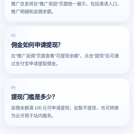
推广信息将在“推广奖励”页面统一展示，包括邀请入口、
推广明细和返佣余额。
05
佣金如何申请提现？
在“推广返佣”页面查看“可提现余额”，点击“提现”后可通
过支付宝申请提取佣金。
06
提现门槛是多少？
返佣余额满 100 元可申请提现；如暂不提现，也可转换
为云币用于站内服务。