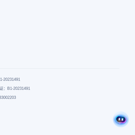
0231491
B1-20231491
002203