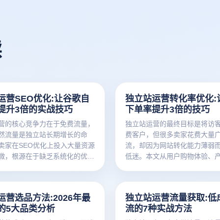
读
运营SEO优化:让谷歌自
独立站运营转化率优化:
提升3倍的实战技巧
下单率提升3倍的技巧
营的核心竞争力在于免费流量，
独立站运营的最终目标是将访
然流量是独立站长期增长的命
费客户，但很多卖家花费大量
卖家在SEO优化上投入大量资源
流，却因为网站转化能力薄弱而
微，根源在于缺乏系统化的优化
低迷。本文从用户购物体验、
文从技术SEO、内容建设、外链
化、加购与结算流程、信任元
据分析四大维度，为您深度拆解
维度，分享让独立站访客下单率
然流量提升3倍的实战技巧。
的实战技巧，帮助卖家把每一
运营选品方法:2026年最
独立站运营流量获取:低
最大化。
的5大品类分析
流的7种实战方法