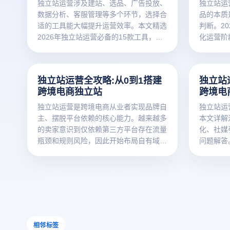
独立站运营涉及建站、选品、广告投放、
独立站运
数据分析、客服管理等多个环节，选择合
品的本质
适的工具能大幅提升运营效率。本文精选
判断。2
2026年独立站运营必备的15款工具，涵
化运营阶
盖站点搭建、广告管理、SEO优化、数据
据驱动的
追踪、邮件营销和客服系统六大类别，帮
竞争强度
助跨境卖家用工具杠杆释放生产力，把更
维度，为
独立站运营全攻略:从0到1搭建
独立站
多精力投入到策略决策和创意工作中。
心思路，
跨境电商独立站
跨境电
独立站运营是跨境电商从业者实现品牌自
独立站运
主、摆脱平台依赖的核心能力。越来越多
本文详解
的卖家意识到仅依赖第三方平台存在流量
化、社媒
瓶颈和规则风险，因此开始布局自有域名
问题解答。
网站。本文从平台选择、网站搭建、支付
的独立站
物流配置和初期推广四个维度，系统讲解
独立站从0到1的完整路径，帮助卖家快
速建立可持续的跨境电商业务闭环。
相邻标签