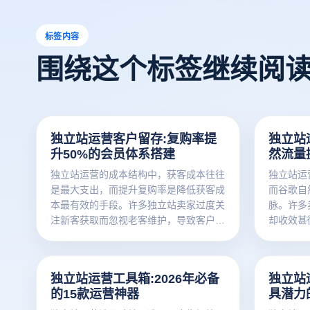
标签内容
围绕这个标签继续阅
独立站运营客户留存:复购率提
独立站
升50%的会员体系搭建
然流量
独立站运营的成本结构中，获客成本往往
独立站运
是最大支出，而提升复购率是降低获客成
而谷歌自
本最有效的手段。许多独立站卖家过度关
脉。许多
注新客获取而忽视老客维护，导致客户生
却收效甚
命周期价值被严重低估。本文从会员体系
策略。本
设计、积分机制、专属权益、内容营销四
策略、数
大维度，为您系统拆解复购率提升50%的
让谷歌自
独立站运营工具箱:2026年必备
独立站
会员体系搭建方法。
的15款运营神器
具潜力