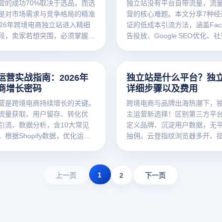
营的成功70%取决于选品，而选
独立站没有平台自带流量，流
是对市场需求与竞争格局的精准
营的核心难题。本文分享7种经
026年跨境电商独立站进入精细
证的低成本引流方法，涵盖Face
段，卖家若想突围，必须掌握数
告投放、Google SEO优化、
选品方法论。本文从市场容量、
容营销、红人合作、邮件营销
、利润空间、供应链稳定性四大
告和内容平台种草，帮助独立
您系统拆解独立站运营选品的核
有限预算获取高质量流量，提
运营实战指南：2026年
独立站是什么平台？独
助您找到属于自己的蓝海赛道。
用户终身价值。
商增长密码
详细步骤以及费用
营是跨境电商持续增长的关键。
跨境电商与品牌出海热潮下，
流量获取、用户留存、转化优
主运营新选择！区别第三方平
引流、数据分析，含10大常见
定义品牌、沉淀用户数据，无
根据Shopify数据，优化运营
抽佣。云登指纹浏览器多开、
转化率提升3-5倍。
能破解账号关联痛点，本文详
义、建站步骤及费用。
1
上一页
2
下一页