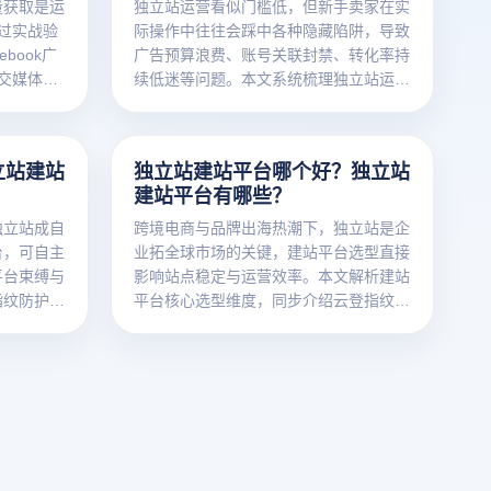
量获取是运
独立站运营看似门槛低，但新手卖家在实
过实战验
际操作中往往会踩中各种隐藏陷阱，导致
book广
广告预算浪费、账号关联封禁、转化率持
社交媒体内
续低迷等问题。本文系统梳理独立站运营
、再营销广
新手最常见的10个致命错误，并给出具
站运营者以
体解决方案，帮助卖家在起步阶段少走弯
升转化率和
路，避免重蹈他人覆辙，实现独立站健康
立站建站
独立站建站平台哪个好？独立站
高效运转。
建站平台有哪些？
独立站成自
跨境电商与品牌出海热潮下，独立站是企
台，可自主
业拓全球市场的关键，建站平台选型直接
平台束缚与
影响站点稳定与运营效率。本文解析建站
指纹防护功
平台核心选型维度，同步介绍云登指纹浏
解独立站定
览器多开、防关联等功能对独立站运营的
核心支撑，助力企业精准选型。