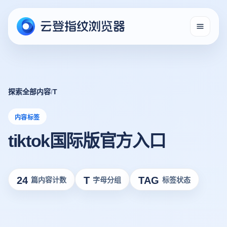
探索全部内容
/
T
内容标签
tiktok国际版官方入口
24
T
TAG
篇内容计数
字母分组
标签状态