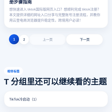
册步骤指南
想快速进入 tiktok国际版网页入口？想顺利完成 tiktok注册？
本文提供详细的网址入口分享与完整账号注册流程，并教你
用云登电商浏览器提升稳定性，跨境用户必读！
1
2
上一页
下一页
相邻标签
T 分组里还可以继续看的主题
TikTok冷启动
（1）