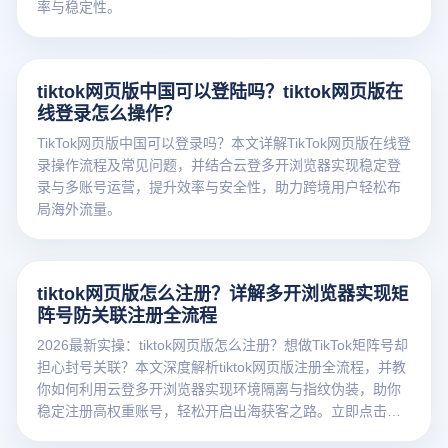
率与稳定性。
tiktok网页版中国可以登陆吗？tiktok网页版在
线登录怎么操作？
TikTok网页版中国可以登录吗？本文详解TikTok网页版在线登
录操作流程及常见问题，并结合云登多开浏览器实现稳定登
录与多账号运营，提升效率与安全性，助力跨境用户轻松布
局海外流量。
tiktok网页版怎么注册？详解多开浏览器实现矩
阵号防关联注册全流程
2026最新实操：tiktok网页版怎么注册？想做TikTok矩阵号却
担心封号关联？本文深度解析tiktok网页版注册全流程，并教
你如何利用云登多开浏览器实现环境隔离与指纹伪装，助你
稳定注册高权重账号，轻松开启出海获客之路。立即点击查
看详情！