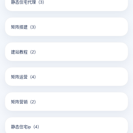
静态住宅代理
（3）
矩阵搭建
（3）
建站教程
（2）
矩阵运营
（4）
矩阵营销
（2）
静态住宅ip
（4）