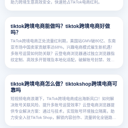
助力跨境生意高效安全，快速抢占TikTok电商红利。
tiktok跨境电商能做吗？tiktok跨境电商好做
吗？
TikTok跨境电商正处流量红利期，美国站GMV破80亿、东南
亚市场中国卖家贡献率达68%，兴趣电商模式催生新机遇！
多账号运营如何防关联？云登电商浏览器通过独立浏览器指
纹定制、高效多开管理及本地化适配，破解账号封禁、效率
低下等难题，助力卖家安全布局全球市场。
tiktok跨境电商怎么做？tiktokshop跨境电商可
靠吗
短视频电商浪潮下，TikTok跨境电商成出海新风口！如何解
决账号关联风险、提升多账号运营效率？云登电商浏览器提
供专业解决方案：通过与技术，实现账号环境独立隔离，助
力安全入驻TikTok Shop，解锁内容创作、流量转化全链路实
操技巧。立即了解可靠运营策略，降低封号风险，开启高效