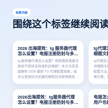
标签内容
围绕这个标签继续阅
2026 出海提效：tg 服务器代理
tg代理
怎么设置？电报注册防封与多开
细图文
矩阵教程
tg 服务器代理怎么设置？频频遇到电报注
tg代理怎
册收不到验证码或秒封难题？本文为您深
详细图文教
度解析 2026 最新 TG 代理配置指南，结
配置方法
合云登指纹浏览器的硬核防关联隔离技
理方案，
术，手把手教您搭建纯净网络环境，轻松
实现安全出海与多账号矩阵高效运营。立
刻点击获取出海防封秘籍！
2026出海提效：tg服务器代理
电报怎
怎么设置？电报注册防封与多开
用户也
矩阵教程