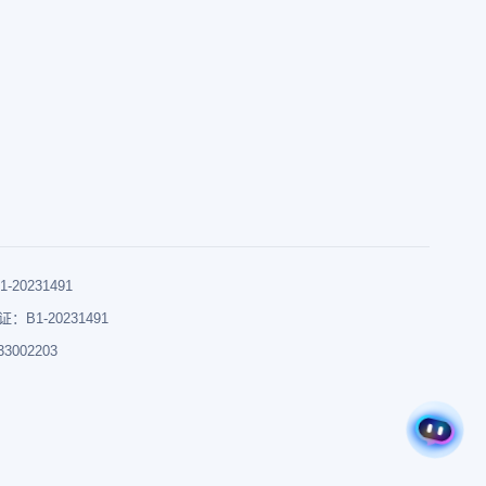
0231491
B1-20231491
002203