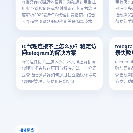
tg服务器代理怎么设置？频频遇到电报注
电报怎么
册收不到验证码或秒封难题？本文为您深
报注册失
度解析2026最新TG代理配置指南，结合
指纹浏览
云登指纹浏览器的硬核防关联隔离技术，
帮助新手
手把手教您搭建纯净网络环境，轻松实现
安全出海与多账号矩阵高效运营。立刻点
击获取出海防封秘籍！
tg代理连接不上怎么办？稳定访
tele
问telegram的解决方案
录失败
tg代理连接不上怎么办？本文详细解析tg
teleg
代理连接失败的原因与解决方法，并介绍
败与网络
云登指纹浏览器如何通过独立指纹环境与
登指纹浏
代理IP管理，帮助用户稳定访问
方案，助
Telegram。
相邻标签