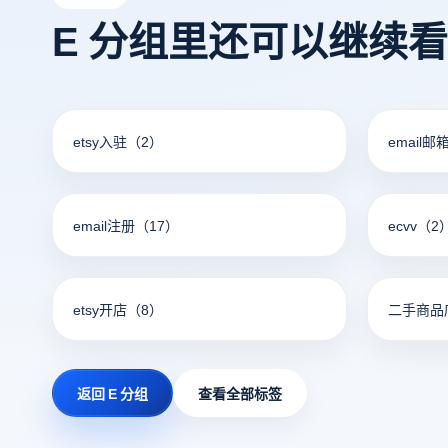
E 分组里还可以继续
etsy入驻
（2）
email邮
email注册
（17）
ecvv
（2
etsy开店
（8）
二手商品
返回 E 分组
查看全部标签