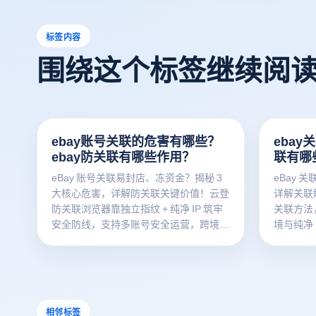
标签内容
围绕这个标签继续阅
ebay账号关联的危害有哪些？
ebay
ebay防关联有哪些作用？
联有哪
eBay 账号关联易封店、冻资金？揭秘 3
eBay
大核心危害，详解防关联关键价值！云登
详解关联
防关联浏览器靠独立指纹 + 纯净 IP 筑牢
关联方法
安全防线，支持多账号安全运营，跨境卖
境与纯净 
家必备→
禁风险，
相邻标签