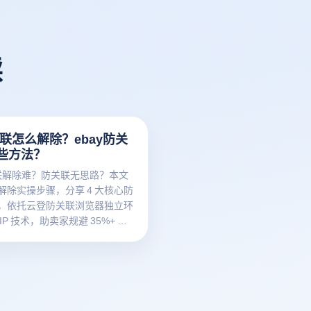
读
关联怎么解除？ebay防关
些方法？
 关联解除难？防关联无思路？本文
解除实操步骤，分享 4 大核心防
，依托云登防关联浏览器独立环
IP 技术，助卖家规避 35%+ 封
安全运营多账号！