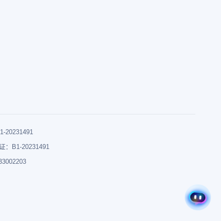
0231491
B1-20231491
002203