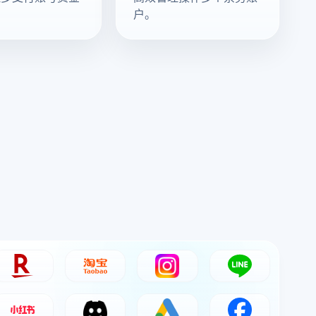
户。
Rakuten
Taobao
Instagram
LINE