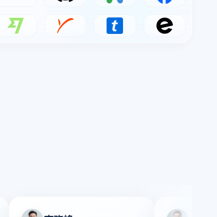
小红书
Discord
Google Ads
Meta Ads
Wise
Payoneer
Ticketmaster
Eventbrite