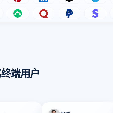
ads
Pinterest
LinkedIn
Snapchat
Telegram
le Forms
SurveyMonkey
Quora
PayPal
Stripe
亿终端用户