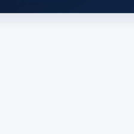
b
IPDEEP
指纹浏览器
51Tracking跨境物流API查询专家
神龙代理IP
商
跨境开店
FBA头程物流
IPWO全球住宅代理
跨境电商导航
EasyBo
ai工具导航
天启ip代理
vmos云手机
经营许可证编号：浙B2-20230054
跨地区增值电信业务经营许可证编号：B1-2