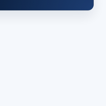
巨量HTTP代理
闪臣http
流冠代理IP
ss
VAT注册
深圳的阳
海外仓系统
0231491