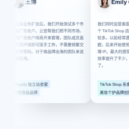
王博
Emily Che
独立站业务扩张后，我们开始测试多个市
我们同时运营泰国、马
场和广告账户。云登帮我们把不同市场、
个 TikTok Shop 店
不同广告账户隔离开来管理，团队成员直
较多。以前经常遇到登
接共享环境即可接手工作，不需要频繁交
题，后来开始使用云登
接账号密码。对于做品牌出海的团队来说
理 IP。最大的感受就是
非常实用。
效率提升了不少，新人
了。
Shopify 独立站卖家
TikTok Shop 东南亚卖
宠物用品品牌
美妆个护品牌创始人