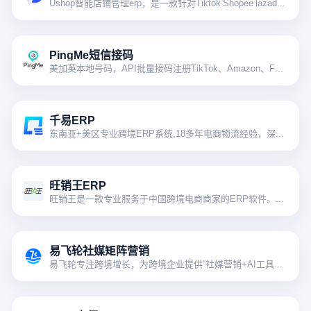
Ushop智能店铺管理erp，是一款针对Tiktok Shopee lazada等平台的管理系统，为tiktok美区及其他站点不可或缺的运营工具
PingMe短信接码
美加英本地号码，API批量接码注册TikTok、Amazon、Facebook等账号
千易ERP
东南亚+美区专业跨境ERP系统,18多年电商物流经验，深度对接全球100多家主流跨境电商平台，提供采集刊登、订单库存管理、财务核算报表、移动APP等一系列场景解决方案。
旺销王ERP
旺销王是一款专业服务于中国跨境电商商家的ERP软件。致力于提供专业化、标准化的富有高附加价值的经营管理解决方案,为电商商家提供更快、更好、更有效的信息化管理服务。
易飞轮社媒矩阵营销
易飞轮专注跨境增长，为跨境企业提供“社媒营销+AI工具+运营服务”全链路解决方案，已赋能千企开拓全球市场