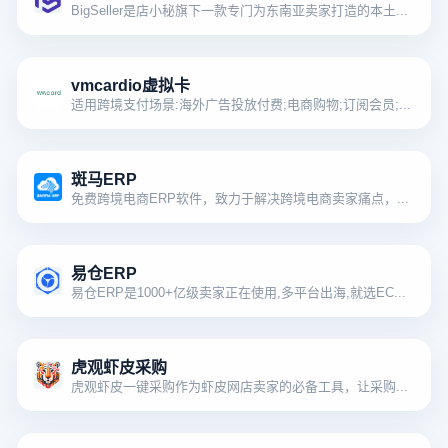
BigSeller是店小秘旗下一款专门为东南亚卖家打造的本土电商ERP
vmcardio虚拟卡
适用跨境支付场景:海外广告投放付费;电商购物;订阅会员;服务充值等;30+卡段满足各种差异化需求
斑马ERP
免费跨境电商ERP软件，致力于解决跨境电商卖家痛点，帮助跨境卖家实现多平台多店铺高效运营
易仓ERP
易仓ERP是1000+亿级卖家正在使用,多平台出海,就选ECCANG ERP
虎观虾皮采购
虎观虾皮一键采购作为虾皮网店卖家的必备工具，让采购更简单省时