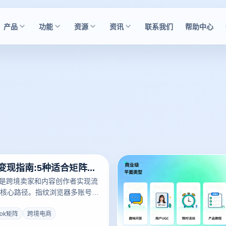
产品
功能
资源
资讯
联系我们
帮助中心
TikTok矩阵变现指南:5种适合矩阵玩家的赚钱模式
变现是跨境卖家和内容创作者实现流
核心路径。指纹浏览器多账号环
供了稳定的账号基础设施，是所
置条件。本文系统梳理5种适合
Tok矩阵
跨境电商
玩家的赚钱模式，从达人带货到私域