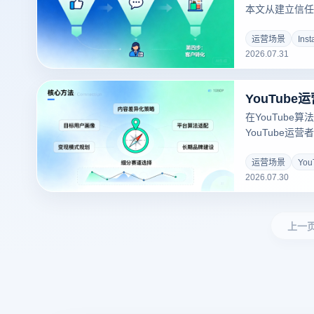
本文从建立信任
丝、工具赋能四个
转化为付费客户
运营场景
Ins
2026.07.31
从流量到销量的
在YouTube
YouTube运
首先解决频道定
是大多数新频道
运营场景
Yo
2026.07.30
研、竞品拆解、
略五个维度，为
完整方法论。
上一