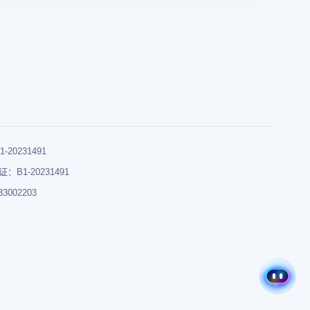
0231491
B1-20231491
002203