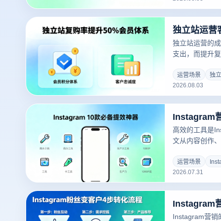
引流，从广告分
最适合自己资源
独立站运营的成
支出，而提升复
段。许多独立站
客维护，导致客
运营场景
独
2026.08.03
文从会员体系设
营销四大维度，
会员体系搭建方
高效的工具是In
文从内容创作、
四个维度，精选20
款提效神器，涵盖
运营场景
Ins
2026.07.31
器等行业标杆工
Instagram营
Instagra