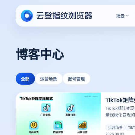
场景
博客中心
全部
运营场景
账号管理
TikTok矩阵
量规模化变现的
境为矩阵变现提
有变现模式的前
运营场景
Tik
2026.08.03
TikTok矩阵