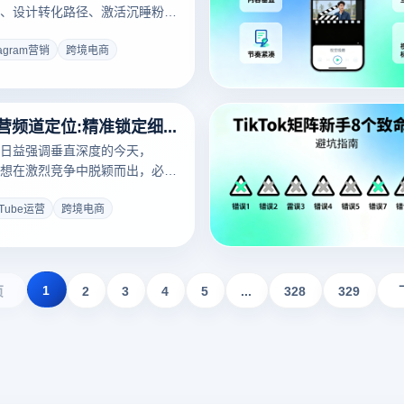
、设计转化路径、激活沉睡粉
维度，分享把Instagram粉丝
的四个实战步骤，助你真正实现
tagram营销
跨境电商
闭环。
YouTube运营频道定位:精准锁定细分赛道的5个核心方法
算法日益强调垂直深度的今天，
营者想在激烈竞争中脱颖而出，必须
位这一根本问题。频道定位模糊
失败的核心原因。本文从市场调
uTube运营
跨境电商
关键词挖掘、用户画像、矩阵策
您系统讲解精准锁定细分赛道的
1
页
2
3
4
5
...
328
329