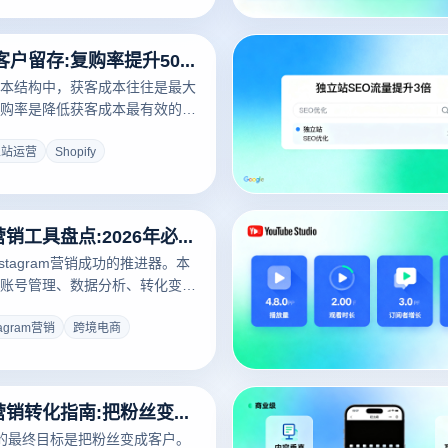
成到直播电商，帮助运营者找到
禀赋的变现路径。
独立站运营客户留存:复购率提升50%的会员体系搭建
本结构中，获客成本往往是最大
购率是降低获客成本最有效的手
卖家过度关注新客获取而忽视老
户生命周期价值被严重低估。本
立站运营
Shopify
计、积分机制、专属权益、内容
为您系统拆解复购率提升50%的
法。
Instagram营销工具盘点:2026年必备的10款提效神器
stagram营销成功的推进器。本
账号管理、数据分析、转化变现
26年Instagram营销必备的10
Canva、CapCut、指纹浏览
tagram营销
跨境电商
具，帮你快速构建高效的
销体系。
Instagram营销转化指南:把粉丝变成客户的4个实战步骤
m营销的最终目标是把粉丝变成客户。