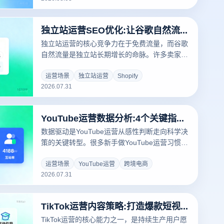
的整体表现。
独立站运营SEO优化:让谷歌自然流量提升3倍的实战技巧
独立站运营的核心竞争力在于免费流量，而谷歌
自然流量是独立站长期增长的命脉。许多卖家在
SEO优化上投入大量资源却收效甚微，根源在于
缺乏系统化的优化策略。本文从技术SEO、内容
运营场景
独立站运营
Shopify
2026.07.31
建设、外链策略、数据分析四大维度，为您深度
拆解让谷歌自然流量提升3倍的实战技巧。
YouTube运营数据分析:4个关键指标驱动频道增长
数据驱动是YouTube运营从感性判断走向科学决
策的关键转型。很多新手做YouTube运营习惯凭
感觉判断内容好坏，但主观判断往往与用户真实
反应存在巨大偏差。YouTube Studio蕴含大量用
运营场景
YouTube运营
跨境电商
2026.07.31
户行为洞察。本文详解四个最关键的数据指标及
其驱动频道增长的完整方法。
TikTok运营内容策略:打造爆款短视频的5个黄金法则
TikTok运营的核心能力之一，是持续生产用户愿