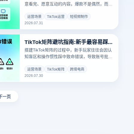
意看完、愿意互动的内容。爆款不是偶然，而是
可以被拆解和复制的科学。本文分享打造爆款短
视频的5个黄金法则，帮助TikTok运营者建立可
运营场景
TikTok运营
短视频制作
2026.07.31
持续的爆款生产能力，系统化提升内容竞争力。
TikTok矩阵避坑指南:新手最容易踩的8个致命错误
搭建TikTok矩阵的过程中，新手玩家往往会因认
知盲区和操作惯性踩中致命错误，导致账号批量
被封、流量归零。指纹浏览器多账号环境是矩阵
运营的安全底座，但工具本身并不能替代正确的
运营场景
TikTok矩阵
跨境电商
2026.07.30
运营认知。本文系统梳理新手最容易踩的8个致
命错误，帮助运营者在启动初期就建立正确的矩
阵运营思维，避免后期付出惨痛的试错代价。
下一页