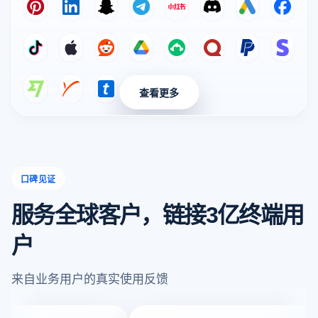
Pinterest
LinkedIn
Snapchat
Telegram
小红书
Discord
Google Ads
Meta A
TikTok Ads
Apple Search Ads
Reddit Ads
Google Forms
SurveyMonkey
Quora
PayPal
Stripe
查看更多
Wise
Payoneer
Ticketmaster
Eventbrite
口碑见证
服务全球客户，链接3亿终端用
户
来自业务用户的真实使用反馈