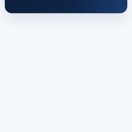
友情链接:
RolaProxy
9HTTP
Veryfb
IPDEEP
指纹浏览器
51Tracking跨境物流API查询专家
神龙代理IP
巨量HTTP代理
闪臣http
流冠代理IP
星空HTTP代理
扬帆出海
ESG跨境电商
跨境开店
FBA头程物流
IPWO全球住宅代理
跨境电商导航
EasyBoss
VAT注册
深圳的阳
海外仓系统
ai工具导航
天启ip代理
vmos云手机
增值电信业务经营许可证编号：浙B2-20230054