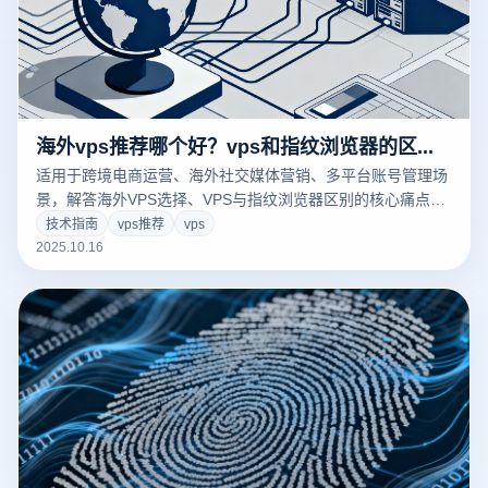
海外vps推荐哪个好？vps和指纹浏览器的区别是什么？
适用于跨境电商运营、海外社交媒体营销、多平台账号管理场
景，解答海外VPS选择、VPS与指纹浏览器区别的核心痛点，
二者协同搭配云登指纹浏览器，可高效解决多账号防关联、海
技术指南
vps推荐
vps
外环境适配问题。
2025.10.16