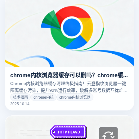
chrome内核浏览器缓存可以删吗？chrome缓存清理
Chrome内核浏览器缓存清理终极指南！云登指纹浏览器一键
隔离缓存污染，提升92%运行效率，破解多账号数据互扰难
题。释放存储空间+守护隐私安全双效解决方案。
技术指南
chrome内核
chrome内核浏览器
2025.10.14