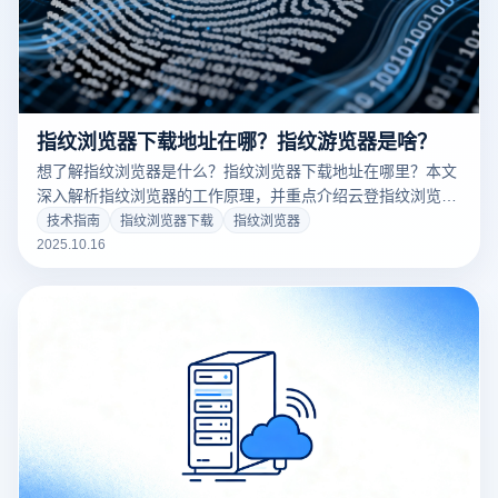
指纹浏览器下载地址在哪？指纹游览器是啥？
想了解指纹浏览器是什么？指纹浏览器下载地址在哪里？本文
深入解析指纹浏览器的工作原理，并重点介绍云登指纹浏览器
的强大功能，帮助跨境电商、多账号运营者实现安全高效的账
技术指南
指纹浏览器下载
指纹浏览器
号管理。立即获取官方下载链接，开启多账号防关联新体验！
2025.10.16