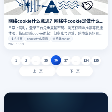
网络cookie什么意思？网络中cookie是做什么的？
日常上网时，登录平台免重复输密码、浏览获精准推荐等便捷
体验，皆因网络cookie而起；但多账号运营、跨境业务场景
中，普通浏览器的cookie机制与浏览器指纹追踪，易引发账号
技术指南
cookie什么意思
浏览器cookie
关联、隐私泄露问题，云登指纹浏览器可针对性解决这些痛
2025.10.13
点。
36
1
2
...
35
37
...
124
125
上一页
下一页