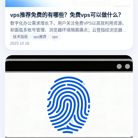
vps推荐免费的有哪些？免费vps可以做什么？
数字化办公需求增长下，用户关注免费VPS以高效利用资源，
却面临多账号管理、浏览器环境隔离痛点；云登指纹浏览器凭
多开、指纹隔离功能解决问题，文章还详解免费VPS推荐及核
技术指南
vps推荐
vps
心用途。
2025.10.16