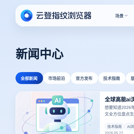
场景
新闻中心
全部新闻
市场前沿
官方发布
技术指南
想要知道202
文全方位盘点生
用的ai指纹浏
解密AI风控时
技术指南
AI
2026.05.22
能化行为模拟保