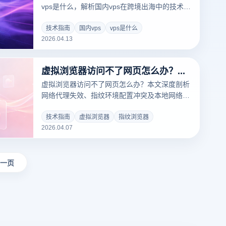
vps是什么，解析国内vps在跨境出海中的技术限
制与防关联痛点。通过对比传统VPS与指纹浏览
器，为您提供安全、合规的全球业务搭建方案。
技术指南
国内vps
vps是什么
2026.04.13
结合云登指纹浏览器的底层隔离技术，教您如何
低成本实现多账号高效防关联，助力跨境电商稳
健运营。
虚拟浏览器访问不了网页怎么办？多账号防关联网络配置全解析
虚拟浏览器访问不了网页怎么办？本文深度剖析
网络代理失效、指纹环境配置冲突及本地网络拦
截等核心原因。提供实战级图文排障指南，并对
比多款工具，结合云登指纹浏览器的智能网络自
技术指南
虚拟浏览器
指纹浏览器
2026.04.07
检技术，助您快速恢复多账号矩阵的稳定连接，
拒绝业务停滞。
一页