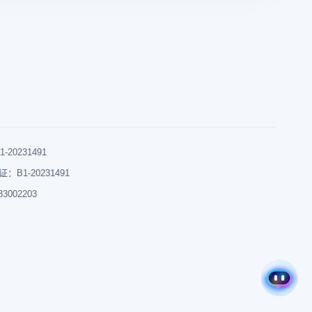
0231491
B1-20231491
002203