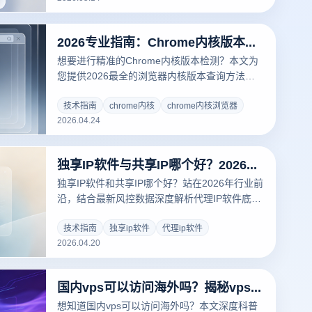
您保障数字资产安全，实现规模化业务增长。
2026专业指南：Chrome内核版本检测方法汇总及指纹浏览器环境仿真解析
想要进行精准的Chrome内核版本检测？本文为
您提供2026最全的浏览器内核版本查询方法。
针对跨境多账号管理，深入解析如何利用云登指
纹浏览器模拟不同版本的Chrome内核，规避大
技术指南
chrome内核
chrome内核浏览器
2026.04.24
数据风控检测，确保账号资产安全。
独享IP软件与共享IP哪个好？2026年防关联代理与指纹浏览器深度解析
独享IP软件和共享IP哪个好？站在2026年行业前
沿，结合最新风控数据深度解析代理IP软件底层
逻辑。搭配云登指纹浏览器等专业工具，为您提
供一贯稳定、长效的多账号防关联解决方案，彻
技术指南
独享ip软件
代理ip软件
2026.04.20
底告别封号焦虑。
国内vps可以访问海外吗？揭秘vps是什么及其在跨境电商中的核心应用
想知道国内vps可以访问海外吗？本文深度科普