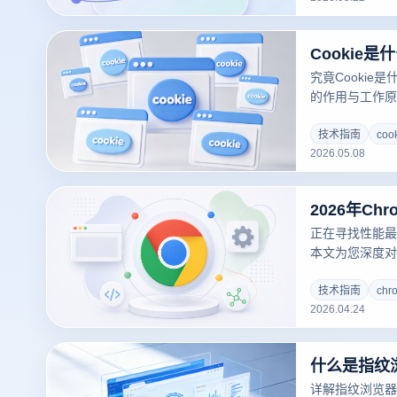
海流量红利！
究竟Cookie
的作用与工作原
平台如何通过C
览器的隔离技术
技术指南
co
2026.05.08
Cookie管
风险，实现高效
正在寻找性能最
本文为您深度对比Go
Edge、Ope
对2026年出
技术指南
ch
2026.04.24
Chromium
多账号关联封号
详解指纹浏览器