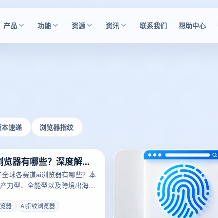
产品
功能
资源
资讯
联系我们
帮助中心
版本速递
浏览器指纹
全球高能ai浏览器有哪些？深度解析ai指纹浏览器在跨境矩阵中的颠覆性进化
6年全球各赛道ai浏览器有哪些？本
产力型、全能型以及跨境出海专
览器。结合云登指纹浏览器，深度
代下，如何利用内核级防关联与智
浏览器
AI指纹浏览器
障多账号安全，助您轻松破局出