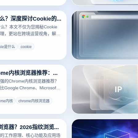
Cookie是什么？深度探讨Cookie的作用与指纹浏览器多账号防关联实战
是什么？本文不仅为您揭秘Cookie
理，更站在跨境运营视角，解析
ookie追踪用户。结合云登指纹浏
，为您提供2026年最新的
okie是什么
cookie
理与多账号防关联方案，助您规避封号
出海。
2026年Chrome内核浏览器推荐：从性能到跨境防关联的深度选购指南
强的Chrome内核浏览器推荐？
ogle Chrome、Microsoft
ra及云登指纹浏览器等主流工具。针
海运营及隐私安全需求，解析
rome内核
chrome内核浏览器
内核底层的指纹伪装技术，助您解决
难题，提升跨境办公效率。
什么是指纹浏览器？2026指纹浏览器全面科普与选择指南
的工作原理、核心功能及应用场