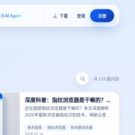
AI Agent
下载
登录
注册
共 133 篇内容
深度科普：指纹浏览器是干嘛的？从防关联原理到多账号运营的提效真相
还在疑惑指纹浏览器是干嘛的？本文深度解析
2026年最新浏览器指纹识别技术，揭秘云登指
纹浏览器如何通过内核级伪装与环境隔离，破解
跨境电商、社交媒体矩阵的防关联难题。涵盖多
技术指南
指纹浏览器
防关联浏览器
2026.05.14
账号管理、RPA自动化提效及核心安全策略，助