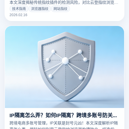
本文深度揭秘传统指纹插件的检测风险，对比云登指纹浏览器
的内核级隔离优势。从根源修改Canvas、WebGL等底层参
技术指南
浏览器指纹
网站指纹
数，提供比插件更安全的跨境电商与社媒账号防关联方案。点
2026.02.16
击免费体验！
IP隔离怎么弄？如何IP隔离？跨境多账号防关联深度指南
跨境电商多账号管理，IP关联是封号元凶！本文深度解析IP隔