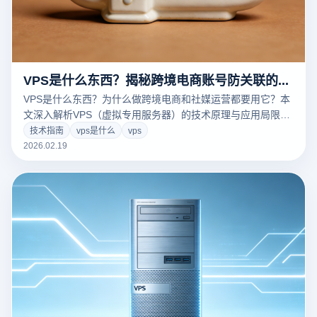
VPS是什么东西？揭秘跨境电商账号防关联的终极替代方案
VPS是什么东西？为什么做跨境电商和社媒运营都要用它？本
文深入解析VPS（虚拟专用服务器）的技术原理与应用局限，
揭示其昂贵成本与关联风险。独家对比云登指纹浏览器，教你
技术指南
vps是什么
vps
如何以1/10的成本，利用内核级隔离与RPA技术，实现更安
2026.02.19
全、流畅的多账号防关联运营。