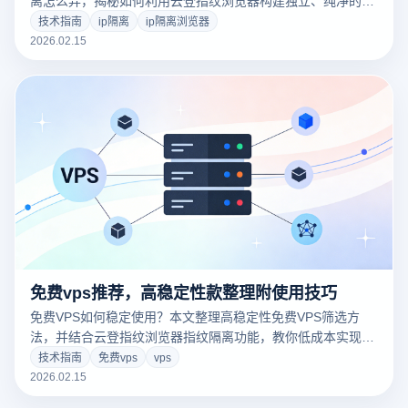
离怎么弄，揭秘如何利用云登指纹浏览器构建独立、纯净的网
络出口。通过物理级指纹隔离与多IP配置技术，彻底解决账号
技术指南
ip隔离
ip隔离浏览器
关联风险。点击获取专业的IP隔离解决方案！
2026.02.15
免费vps推荐，高稳定性款整理附使用技巧
免费VPS如何稳定使用？本文整理高稳定性免费VPS筛选方
法，并结合云登指纹浏览器指纹隔离功能，教你低成本实现安
全多账号环境。
技术指南
免费vps
vps
2026.02.15