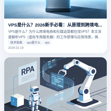
VPS是什么？2026新手必看：从原理到跨境电商账号防关联替代方案
VPS是什么？为什么跨境电商和社媒运营都在找VPS？本文深
度解析VPS（虚拟专用服务器）的工作原理与应用场景，揭示
传统VPS在多账号管理中的成本与安全弊端。独家对比云登指
技术指南
vps是什么
vps
纹浏览器，教你如何以1/10的成本替代VPS，利用内核级隔离
2026.02.19
技术实现更流畅、更安全的防关联运营。