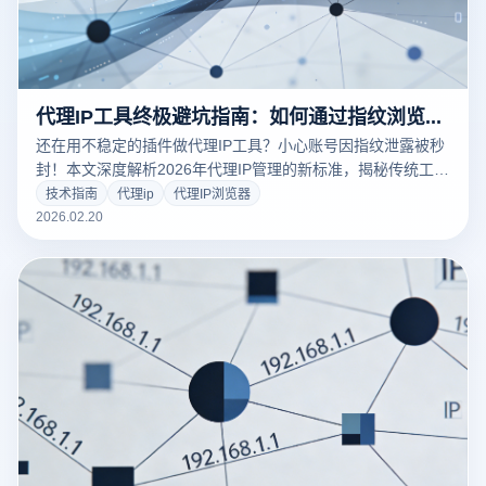
代理IP工具终极避坑指南：如何通过指纹浏览器实现高效IP管理？
还在用不稳定的插件做代理IP工具？小心账号因指纹泄露被秒
封！本文深度解析2026年代理IP管理的新标准，揭秘传统工具
的致命缺陷。教你利用云登指纹浏览器的批量检测与内核级隔
技术指南
代理ip
代理IP浏览器
离技术，打造从IP清洗到自动化养号的全流程安全方案。
2026.02.20