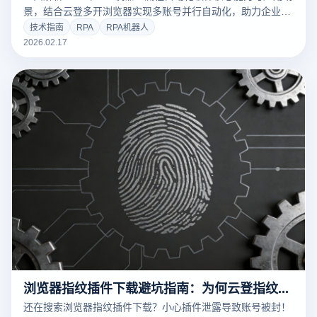
景，结合云登多开浏览器实现多账号并行自动化，助力企业安
全高效落地流程自动化。
技术指南
RPA
RPA机器人
2026.02.17
浏览器指纹插件下载避坑指南：为何云登指纹浏览器是防关联更优解？
还在搜索浏览器指纹插件下载？小心插件泄露导致账号被封！