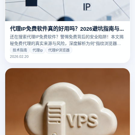
代理IP免费软件真的好用吗？2026避坑指南与指纹浏览器配置实战
还在搜索代理IP免费软件？警惕免费背后的安全陷阱！本文揭
秘免费代理的真实来源与风险，深度解析为何“指纹浏览器哪
个好用”比免费IP更重要。教你利用云登指纹浏览器的网络检测
技术指南
代理ip
代理IP浏览器
与环境隔离技术，安全筛选与使用代理资源，保障账号防关
2026.02.20
联。