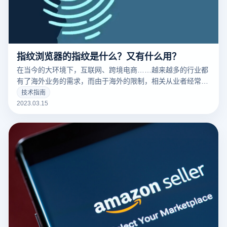
指纹浏览器的指纹是什么？又有什么用？
在当今的大环境下，互联网、跨境电商……越来越多的行业都
有了海外业务的需求，而由于海外的限制，相关从业者经常要
针对不同的工作内容用到不同的IP，这时候便要用到指纹浏览
技术指南
器。要清楚的了解什么是指纹浏览器之前，我们需要知道什么
2023.03.15
是们先来说一下浏览器指纹。听着非常相似的东西，但是却有
很大的不同