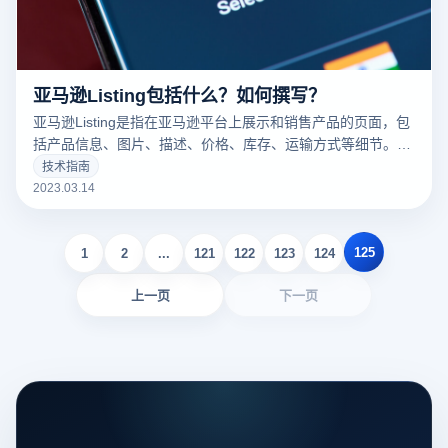
亚马逊Listing包括什么？如何撰写？
亚马逊Listing是指在亚马逊平台上展示和销售产品的页面，包
括产品信息、图片、描述、价格、库存、运输方式等细节。一
个好的亚马逊Listing可以吸引更多的潜在买家，增加销量。以
技术指南
下云登录指纹浏览器关于亚马逊Listing包括什么？如何撰写？
2023.03.14
的一些建议。
125
1
2
...
121
122
123
124
上一页
下一页