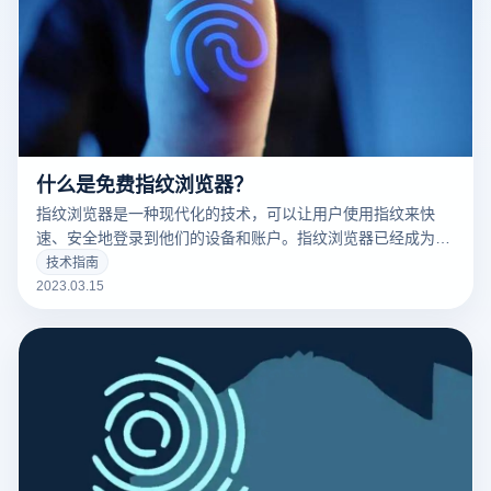
什么是免费指纹浏览器？
指纹浏览器是一种现代化的技术，可以让用户使用指纹来快
速、安全地登录到他们的设备和账户。指纹浏览器已经成为了
现代科技的标志之一，并且越来越多的人开始使用它。
技术指南
2023.03.15