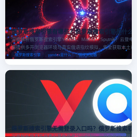
俄罗斯搜索引擎有哪些？俄罗斯搜索引擎是什么
深度解析俄罗斯搜索引擎Yandex、Mail.ru 、Sputnik！云登
器提供多开浏览器环境与真实俄语指纹模拟，安全获取本土市
据，助力跨境电商精准决策。
俄罗斯搜索引擎
yandex是什么
指纹浏览器
俄罗斯搜索引擎无需登录入口吗？俄罗斯搜索软
深度解析俄罗斯搜索引擎免登录访问机制！云登电商浏览器提