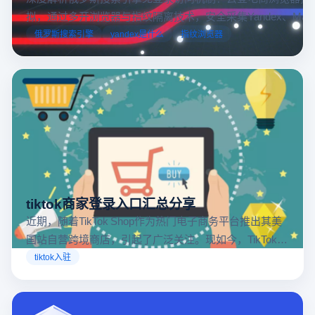
拟，通过多开浏览器与指纹隔离技术，安全采集Yandex、Mail.
跨境电商本土化运营。
俄罗斯搜索引擎
yandex是什么
指纹浏览器
tiktok商家登录入口汇总分享
近期，随着TikTok Shop作为热门电子商务平台推出其美
国站自营跨境商店，引起了广泛关注。现如今，TikTok商
店已覆盖美国、英国及东南亚地区，因此了解官方网站
tiktok入驻
入口对于tiktok商家入驻至关重要。