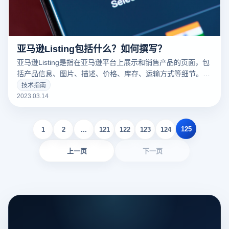
亚马逊Listing包括什么？如何撰写？
亚马逊Listing是指在亚马逊平台上展示和销售产品的页面，包
括产品信息、图片、描述、价格、库存、运输方式等细节。一
个好的亚马逊Listing可以吸引更多的潜在买家，增加销量。以
技术指南
下云登录指纹浏览器关于亚马逊Listing包括什么？如何撰写？
2023.03.14
的一些建议。
125
1
2
...
121
122
123
124
上一页
下一页