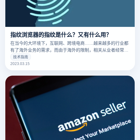
指纹浏览器的指纹是什么？又有什么用？
在当今的大环境下，互联网、跨境电商……越来越多的行业都
有了海外业务的需求，而由于海外的限制，相关从业者经常要
针对不同的工作内容用到不同的IP，这时候便要用到指纹浏览
技术指南
器。要清楚的了解什么是指纹浏览器之前，我们需要知道什么
2023.03.15
是们先来说一下浏览器指纹。听着非常相似的东西，但是却有
很大的不同