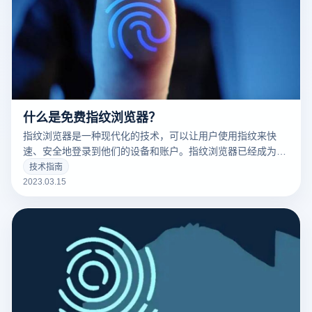
什么是免费指纹浏览器？
指纹浏览器是一种现代化的技术，可以让用户使用指纹来快
速、安全地登录到他们的设备和账户。指纹浏览器已经成为了
现代科技的标志之一，并且越来越多的人开始使用它。
技术指南
2023.03.15