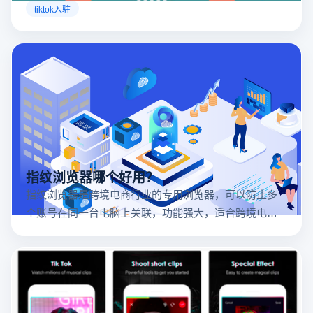
店已覆盖美国、英国及东南亚地区，因此了解官方网站
tiktok入驻
入口对于tiktok商家入驻至关重要。
指纹浏览器哪个好用？
指纹浏览器是跨境电商行业的专用浏览器，可以防止多
个账号在同一台电脑上关联，功能强大，适合跨境电商
行业。所以很多卖家都在用指纹浏览器，但是指纹浏览
器哪个好用呢？