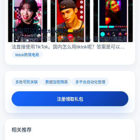
国内可以用tiktok吗？
由于TikTok屏蔽了国内运营商的SIM卡，国内用户通常无
法直接使用TikTok。国内怎么用tiktok呢？答案是可以
的，如果您想在中国打开国际市场并推广商品，可以借
tiktok跨境电商
助一些工具来实现。
多账号防关联
数据加密隔离
多平台自动化管理
注册领取礼包
相关推荐