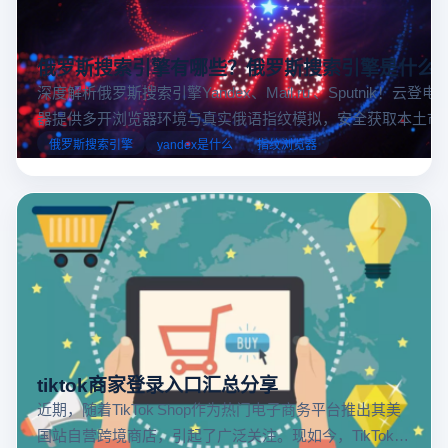
俄罗斯搜索引擎有哪些？俄罗斯搜索引擎是什么
深度解析俄罗斯搜索引擎Yandex、Mail.ru 、Sputnik！云登
器提供多开浏览器环境与真实俄语指纹模拟，安全获取本土市
据，助力跨境电商精准决策。
俄罗斯搜索引擎
yandex是什么
指纹浏览器
tiktok商家登录入口汇总分享
近期，随着TikTok Shop作为热门电子商务平台推出其美
国站自营跨境商店，引起了广泛关注。现如今，TikTok商