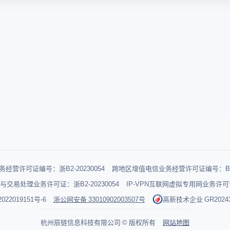
跨境电商行业
很多卖家都在
浏览器，但是
览器哪个好用
经营许可证编号：浙B2-20230054
跨地区增值电信业务经营许可证编号：B1-2
与交易处理业务许可证：浙B2-20230054
IP-VPN互联网虚拟专用网业务许可证：
022019151号-6
浙公网安备 33010902003507号
高新技术企业 GR202433
杭州辰链信息科技有限公司 © 版权所有
网站地图