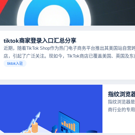
tiktok商家登录入口汇总分享
近期，随着TikTok Shop作为热门电子商务平台推出其美国站自营
店，引起了广泛关注。现如今，TikTok商店已覆盖美国、英国及
区，因此了解官方网站入口对于tiktok商家入驻至关重要。
tiktok入驻
指纹浏览器是
商行业的专用
器，可以防止
号在同一台电
联，功能强大