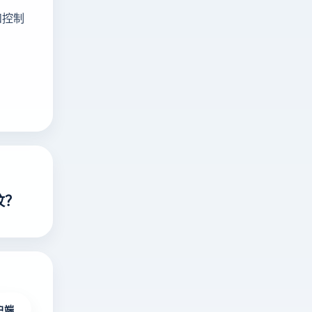
和控制
纹？
户端