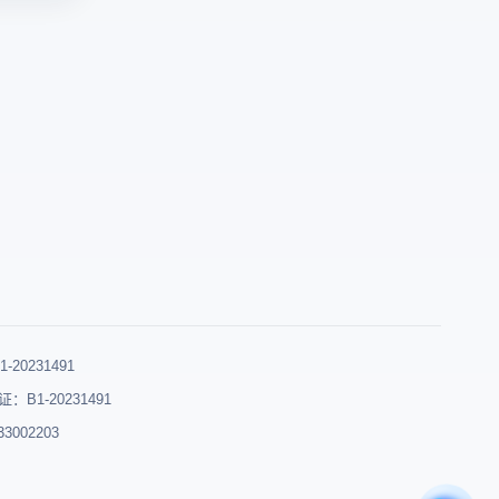
登
览
。所以
电
器
用指纹
商
环
指纹浏
浏
境
呢？
览
与
器
真
提
实
供
俄
真
语
实
指
俄
纹
语
模
环
拟，
0231491
境
安
B1-20231491
模
全
002203
拟，
获
通
取
过