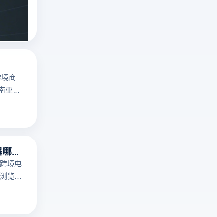
解
俄罗斯搜索引擎
擎
yandex是什么
析
Yandex、
指纹浏览器
俄
Mail.ru
罗
、
斯
Sputnik！
搜
云
跨境商
索
登
东南亚地
引
电
擎
商
免
浏
登
览
录
器
指纹浏览器哪个好用？
访
提
跨境电
问
供
浏览
机
多
多个账
制！
开
脑上关
云
浏
，适合