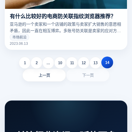
有什么比较好的电商防关联指纹浏览器推荐？
亚马逊的一个卖家和一个店铺的政策与卖家扩大销售的意愿相
矛盾，因此一直在相互博弈。多账号防关联是卖家的应对方
案。从最初的多网模式到VPS云主机模式，再到指纹浏览器模
市场前沿
式，目前几乎统一了全国。市场上有很多防关联浏览器，那么
2023.06.13
什么样的电商防关联指纹浏览器比较好呢？
14
1
2
...
10
11
12
13
上一页
下一页