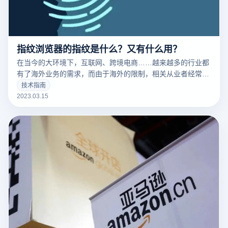
指纹浏览器的指纹是什么？又有什么用？
在当今的大环境下，互联网、跨境电商……越来越多的行业都
有了海外业务的需求，而由于海外的限制，相关从业者经常要
针对不同的工作内容用到不同的IP，这时候便要用到指纹浏览
技术指南
器。要清楚的了解什么是指纹浏览器之前，我们需要知道什么
2023.03.15
是们先来说一下浏览器指纹。听着非常相似的东西，但是却有
很大的不同