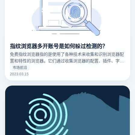
指纹浏览器多开账号是如何躲过检测的？
免费指纹浏览器指的是使用了各种技术来收集和识别浏览器配
置和特性的浏览器。它们通过收集浏览器的配置、插件、字
体、操作系统版本等信息来创建一个唯一的浏览器指纹，这可
市场前沿
以用于追踪用户的在线行为。
2023.03.15