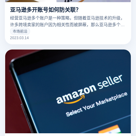
亚马逊多开账号如何防关联？
经营亚马逊多个账户是一种策略，但随着亚马逊技术的升级，
许多跨境卖家的账户因为相关性而被屏蔽，那么亚马逊多个账
户和多个商店的卖家如何防止相关性呢？有什么好的防关联方
市场前沿
法？
2023.03.14