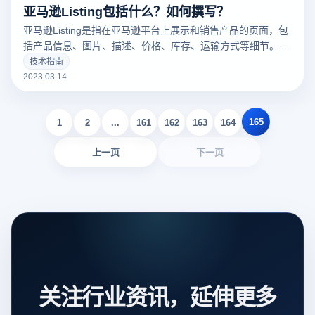
亚马逊Listing包括什么？如何撰写？
亚马逊Listing是指在亚马逊平台上展示和销售产品的页面，包
括产品信息、图片、描述、价格、库存、运输方式等细节。一
个好的亚马逊Listing可以吸引更多的潜在买家，增加销量。以
技术指南
下云登录指纹浏览器关于亚马逊Listing包括什么？如何撰写？
2023.03.14
的一些建议。
165
1
2
...
161
162
163
164
上一页
下一页
关注行业资讯，延伸更多