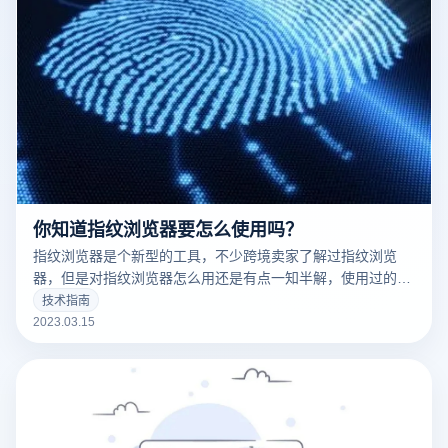
你知道指纹浏览器要怎么使用吗？
指纹浏览器是个新型的工具，不少跨境卖家了解过指纹浏览
器，但是对指纹浏览器怎么用还是有点一知半解，使用过的用
户都知道，指纹浏览器是一款可以修改网络指纹的浏览器。因
技术指南
为我们每个账号登录电脑都会留下我们的指纹信息，通过这些
2023.03.15
指纹信息可以识别用户的身份信息，从而用来判断用户多账号
是否是关联的。那指纹浏览器要怎么使用呢？