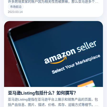
许多跨境卖家的账户因为相关性而被屏蔽，那么亚马逊多个账
户和多个商店的卖家如何防止相关性呢？有什么好的防关联方
市场前沿
法？
2023.03.14
亚马逊Listing包括什么？如何撰写？
亚马逊Listing是指在亚马逊平台上展示和销售产品的页面，包
括产品信息、图片、描述、价格、库存、运输方式等细节。一