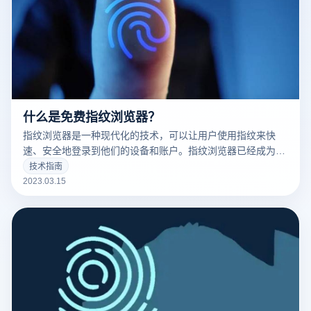
什么是免费指纹浏览器？
指纹浏览器是一种现代化的技术，可以让用户使用指纹来快
速、安全地登录到他们的设备和账户。指纹浏览器已经成为了
现代科技的标志之一，并且越来越多的人开始使用它。
技术指南
2023.03.15