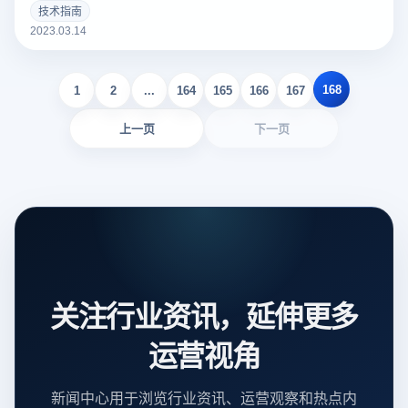
个好的亚马逊Listing可以吸引更多的潜在买家，增加销量。以
技术指南
下云登录指纹浏览器关于亚马逊Listing包括什么？如何撰写？
2023.03.14
的一些建议。
168
1
2
...
164
165
166
167
上一页
下一页
关注行业资讯，延伸更多
运营视角
新闻中心用于浏览行业资讯、运营观察和热点内