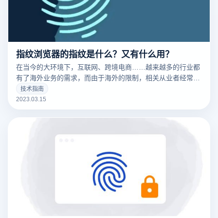
指纹浏览器的指纹是什么？又有什么用？
在当今的大环境下，互联网、跨境电商……越来越多的行业都
有了海外业务的需求，而由于海外的限制，相关从业者经常要
针对不同的工作内容用到不同的IP，这时候便要用到指纹浏览
技术指南
器。要清楚的了解什么是指纹浏览器之前，我们需要知道什么
2023.03.15
是们先来说一下浏览器指纹。听着非常相似的东西，但是却有
很大的不同