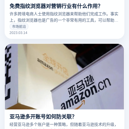
免费指纹浏览器对营销行业有什么作用？
许多跨境电商人士使用指纹浏览器来帮助他们完成工作。事实
上，指纹浏览器也是广告的一个非常有用的工具，可以帮助广
告营销人员解决许多问题。
市场前沿
2023.03.14
亚马逊多开账号如何防关联？
经营亚马逊多个账户是一种策略，但随着亚马逊技术的升级，