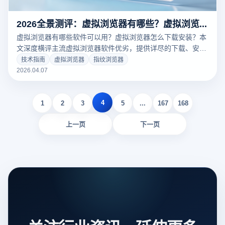
2026全景测评：虚拟浏览器有哪些？虚拟浏览器怎么下载安装与防关联指南
虚拟浏览器有哪些软件可以用？虚拟浏览器怎么下载安装？本
文深度横评主流虚拟浏览器软件优劣，提供详尽的下载、安装
与指纹防关联配置指南。结合云登指纹浏览器核心技术，助您
技术指南
虚拟浏览器
指纹浏览器
轻松搭建100%纯净的物理级隔离环境，彻底破局多账号运营
2026.04.07
防封难题。
4
1
2
3
5
...
167
168
上一页
下一页