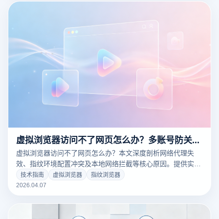
虚拟浏览器访问不了网页怎么办？多账号防关联网络配置全解析
虚拟浏览器访问不了网页怎么办？本文深度剖析网络代理失
效、指纹环境配置冲突及本地网络拦截等核心原因。提供实战
级图文排障指南，并对比多款工具，结合云登指纹浏览器的智
技术指南
虚拟浏览器
指纹浏览器
能网络自检技术，助您快速恢复多账号矩阵的稳定连接，拒绝
2026.04.07
业务停滞。