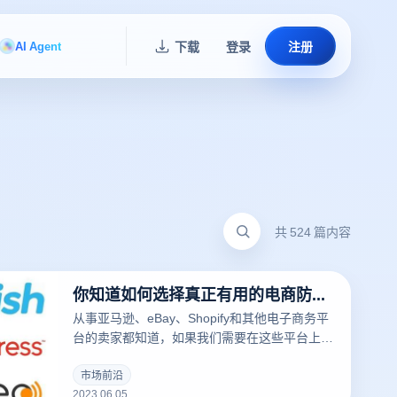
AI Agent
下载
登录
注册
共 524 篇内容
你知道如何选择真正有用的电商防关联指纹浏览器吗？
从事亚马逊、eBay、Shopify和其他电子商务平
台的卖家都知道，如果我们需要在这些平台上经
营多个商店，我们需要使用多个账户来评估商
店，并在Facebook和Instagram上做SEO和广
市场前沿
2023.06.05
告，我们通常需要使用一个防关联指纹浏览器。