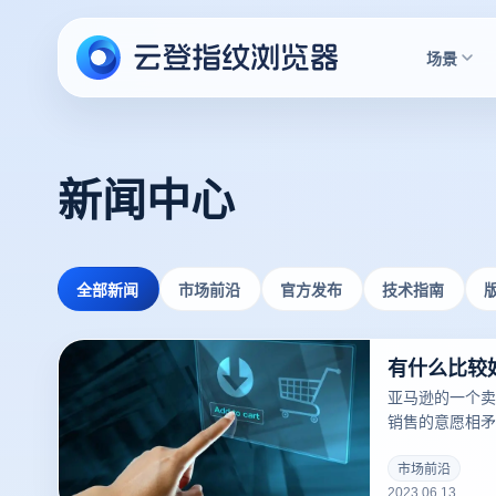
场景
新闻中心
全部新闻
市场前沿
官方发布
技术指南
亚马逊的一个卖
销售的意愿相矛
号防关联是卖家
到VPS云主机
市场前沿
2023.06.13
几乎统一了全国