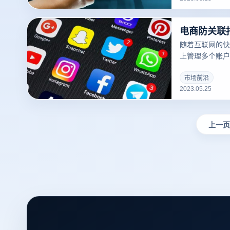
那么什么样的电
随着互联网的快
上管理多个账户
游戏账户等。但
通浏览器通常会
市场前沿
2023.05.25
器cookie和
户关联并产生安
可以解决这些问
上一页