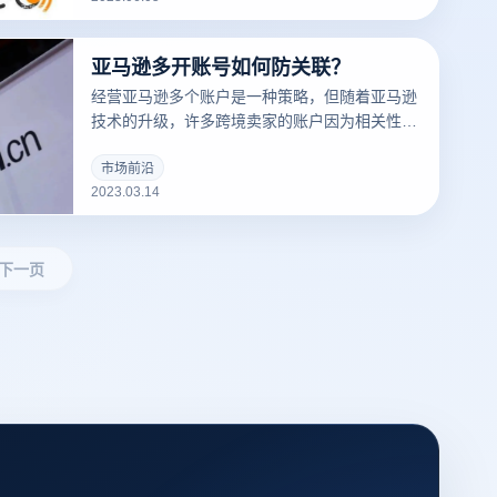
亚马逊多开账号如何防关联？
经营亚马逊多个账户是一种策略，但随着亚马逊
技术的升级，许多跨境卖家的账户因为相关性而
被屏蔽，那么亚马逊多个账户和多个商店的卖家
如何防止相关性呢？有什么好的防关联方法？
市场前沿
2023.03.14
下一页