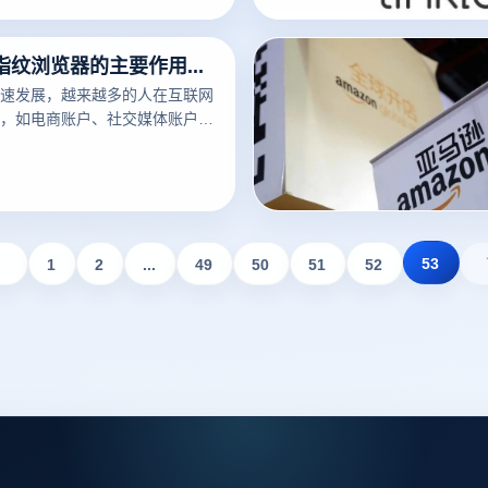
商防关联指纹浏览器比较好呢？
电商防关联指纹浏览器的主要作用是什么？
速发展，越来越多的人在互联网
，如电商账户、社交媒体账户、
是，在管理这些帐户时，使用普
出现一些问题。例如，共享浏览
浏览历史记录等信息，很容易导致帐
全问题。目前，云登指纹浏览器
题。
53
1
2
...
49
50
51
52