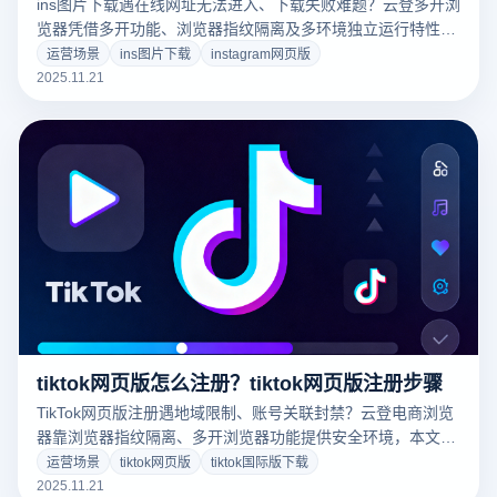
ins图片下载遇在线网址无法进入、下载失败难题？云登多开浏
览器凭借多开功能、浏览器指纹隔离及多环境独立运行特性，
轻松突破地域限制等问题，为ins图片下载提供安全稳定的解决
运营场景
ins图片下载
instagram网页版
方案。
2025.11.21
tiktok网页版怎么注册？tiktok网页版注册步骤
TikTok网页版注册遇地域限制、账号关联封禁？云登电商浏览
器靠浏览器指纹隔离、多开浏览器功能提供安全环境，本文详
细拆解注册完整流程，助力抢占流量红利。
运营场景
tiktok网页版
tiktok国际版下载
2025.11.21