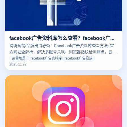
facebook广告资料库怎么查看？facebook广告资料库网址在哪里？
跨境营销/品牌出海必备！Facebook广告资料库查看方法+官
方网址全解析，解决多账号关联、浏览器指纹检测痛点，云登
指纹浏览器助力安全高效调研，为营销决策精准赋能～
运营场景
facebook广告资料库
facebook广告投放
2025.11.22