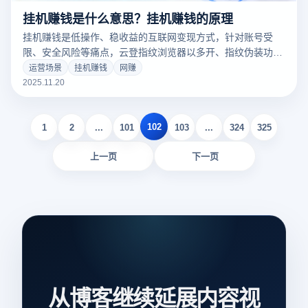
挂机赚钱是什么意思？挂机赚钱的原理
挂机赚钱是低操作、稳收益的互联网变现方式，针对账号受
限、安全风险等痛点，云登指纹浏览器以多开、指纹伪装功能
提供安全高效技术支撑，助力普通用户合规利用闲置资源变
运营场景
挂机赚钱
网赚
现。
2025.11.20
102
1
2
...
101
103
...
324
325
上一页
下一页
从博客继续延展内容视