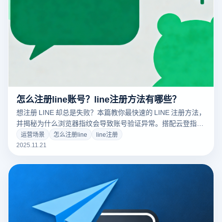
怎么注册line账号？line注册方法有哪些？
想注册 LINE 却总是失败？本篇教你最快速的 LINE 注册方法，
并揭秘为什么浏览器指纹会导致账号验证异常。搭配云登指纹
浏览器，让 LINE 注册更稳定、不被关联，多账号运营更加安
运营场景
怎么注册line
line注册
全！
2025.11.21