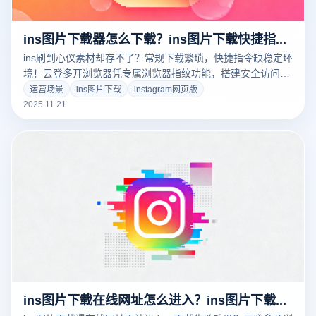
ins图片下载器怎么下载？ins图片下载快捷指令怎么用？
ins刷到心仪素材却存不了？常规下载繁琐，快捷指令缺稳定环
境！云登多开浏览器凭专属浏览器指纹功能，搭建安全访问环
境，搭配多开特性，让ins图片下载高效省心，破解你的素材保
运营场景
ins图片下载
instagram网页版
存难题。
2025.11.21
ins图片下载在线网址怎么进入？ins图片下载失败怎么办？