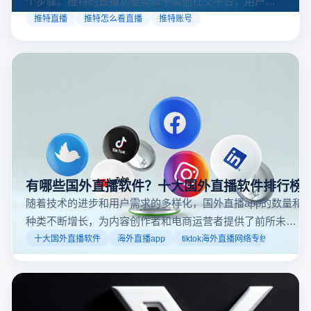
个步骤。推特的直播功能类似于其他社交平台，用户可
以通过关注自己喜欢的账号、浏览话题标签或查看实时
推特直播
推特怎么看直播
推特账号
动态来找到直播。推特提供了一个方便的平台，让用户
可以随时随地参与实时互动，无论是关注新闻事件、休
闲活动还是个人直播。接下来，我们将介绍具体的观看
步骤和技巧。
有哪些国外直播软件？十大国外直播软件排行榜
随着技术的进步和用户需求的多样化，国外直播app的数量和
种类不断增长，为内容创作者和电商运营者提供了前所未有
的机遇。如果你是一个跨境电商从业者，想要了解2025年十
十大国外直播软件
海外直播app
tiktok海外直播网络专线
大国外直播软件排行榜，那么你来对地方了！接下来跟着云
登多开浏览器一起来了解海外直播平台哪些最受欢迎。