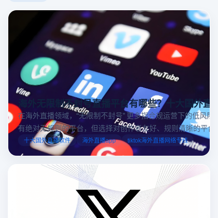
海外无限制不封号直播平台有哪些？十大国外直
在海外直播领域，“无限制不封号” 更多指合规运营下的低风险
有绝对无规则的平台，但选择对创作者友好、规则清晰的平台
业工具规避风险，能显著降低封号概率。以下推荐十大国外直
十大国外直播软件
海外直播app
tiktok海外直播网络专线
台，并结合云登多开浏览器的功能，详解如何安全高效运营。