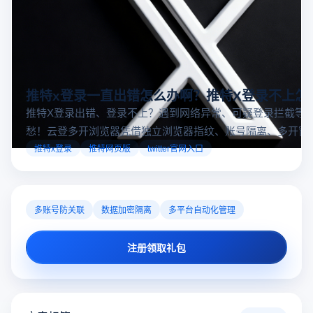
推特x登录一直出错怎么办啊？推特X登录不上怎
推特X登录出错、登录不上？遇到网络异常、可疑登录拦截等
愁！云登多开浏览器凭借独立浏览器指纹、账号隔离、多开窗
对性解决登录难题，让推特X登录更稳定安全～
推特x登录
推特网页版
twitter官网入口
多账号防关联
数据加密隔离
多平台自动化管理
注册领取礼包