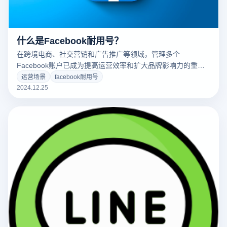
什么是Facebook耐用号？
在跨境电商、社交营销和广告推广等领域，管理多个
Facebook账户已成为提高运营效率和扩大品牌影响力的重要
策略。然而，Facebook的严格规则和反作弊机制使得多个账
运营场景
facebook耐用号
户的管理变得复杂和高风险。如果多个账户之间存在关联或操
2024.12.25
作异常，平台极有可能检测并禁止相关账户。因此，
Facebook耐用号成为了许多商家和营销人员的首选，能够有
效防止封号或限制，确保账户稳定、长期使用。