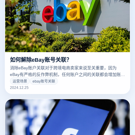
如何解除eBay账号关联？
消除eBay账户关联对于跨境电商卖家来说至关重要，因为
eBay有严格的反作弊机制，任何账户之间的关联都会增加账户
被封禁的风险。使用云登电子商务浏览器可以帮助卖家有效管
运营场景
ebay账号关联
理多个eBay账户，避免账户之间的关联问题。以下是通过云登
2024.12.25
电子商务浏览器消除eBay账户关联的几个关键步骤：