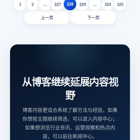
228
1
2
...
227
229
...
324
325
上一页
下一页
从博客继续延展内容视
野
博客内容更适合系统了解方法与经验，如果
你想按主题继续筛选，可以进入内容中心；
如果想浏览行业资讯、运营观察和热点内
容，可以前往新闻中心。