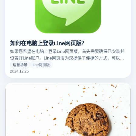
如何在电脑上登录Line网页版？
如果您希望在电脑上登录Line网页版，首先需要确保已安装并
设置好Line账户。Line网页版为您提供了便捷的方式，可以直
接通过浏览器与朋友聊天，管理消息，而无需依赖手机。以下
运营场景
line网页版
是通过云登指纹浏览器登录Line网页版的简易步骤：
2024.12.25