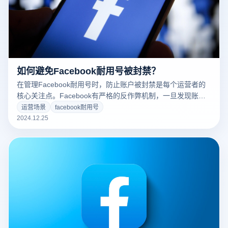
如何避免Facebook耐用号被封禁？
在管理Facebook耐用号时，防止账户被封禁是每个运营者的
核心关注点。Facebook有严格的反作弊机制，一旦发现账户
之间的关联或异常行为，平台可能会对账户进行封禁或限制。
运营场景
facebook耐用号
为了有效避免这一风险，使用云登指纹浏览器能大大提高账户
2024.12.25
的安全性，并通过以下方式降低被封禁的概率：