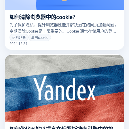
如何清除浏览器中的cookie？
为了保护隐私、提升浏览器性能并解决潜在的网页加载问题，
定期清除Cookie是非常重要的。Cookie 通常存储用户的登录
信息、浏览历史和其他偏好设置，虽然它们有助于提升用户体
运营场景
清除cookie
验，但在某些情况下也可能导致隐私泄露或影响浏览器速度。
2024.12.24
如何优化网站以提高在俄罗斯搜索引擎中的排名？