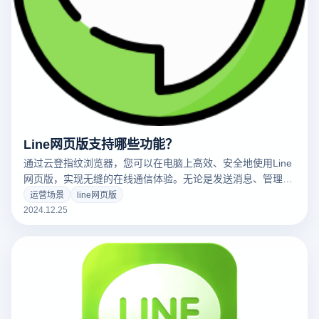
Line网页版支持哪些功能？
通过云登指纹浏览器，您可以在电脑上高效、安全地使用Line
网页版，实现无缝的在线通信体验。无论是发送消息、管理群
聊还是进行语音视频通话，Line网页版都为用户提供了丰富的
运营场景
line网页版
功能，确保您能够轻松管理所有聊天和通信需求。以下是Line
2024.12.25
网页版的主要功能以及如何利用云登指纹浏览器最大化其优
势：