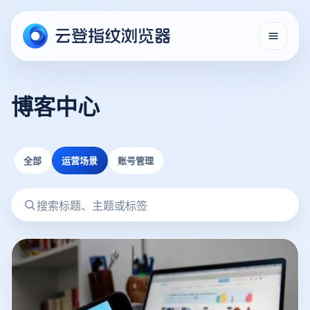
博客中心
全部
运营场景
账号管理