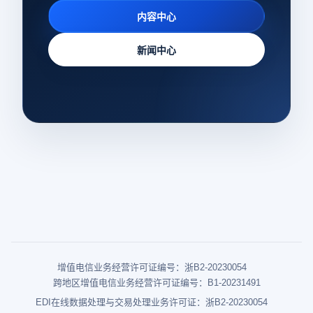
内容中心
新闻中心
增值电信业务经营许可证编号：浙B2-20230054
跨地区增值电信业务经营许可证编号：B1-20231491
EDI在线数据处理与交易处理业务许可证：浙B2-20230054