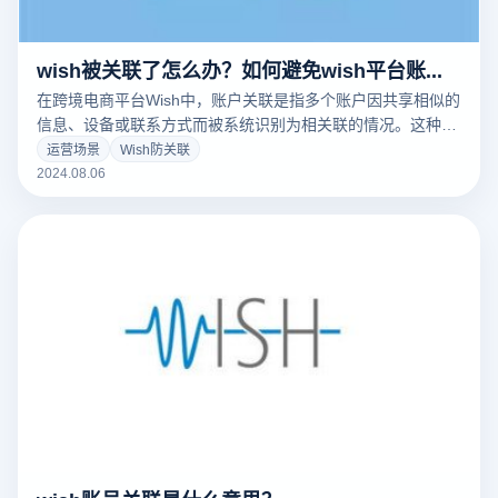
wish被关联了怎么办？如何避免wish平台账号关联？
在跨境电商平台Wish中，账户关联是指多个账户因共享相似的
信息、设备或联系方式而被系统识别为相关联的情况。这种关
联可能会导致账户被暂停、商品被删除，甚至严重影响商家的
运营场景
Wish防关联
业务运营。理解如何处理账户关联问题并采取预防措施对于确
2024.08.06
保账户的安全和稳定运行尤为重要。本文将详细探讨Wish账户
关联的原因及处理方法，并提供有效的策略来避免账户关联。