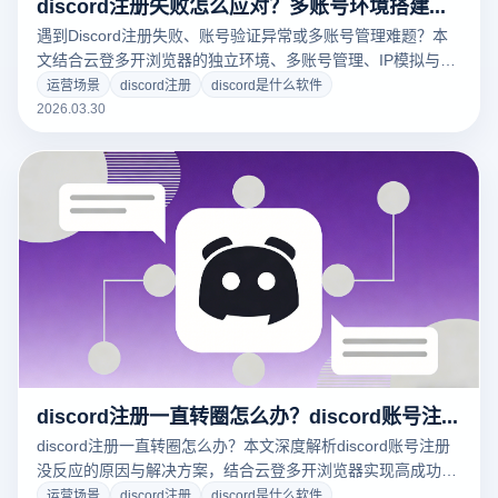
discord注册失败怎么应对？多账号环境搭建与稳定注册方案
遇到Discord注册失败、账号验证异常或多账号管理难题？本
文结合云登多开浏览器的独立环境、多账号管理、IP模拟与操
作自动化功能，提供完整注册方案与稳定运营策略，助力用户
运营场景
discord注册
discord是什么软件
轻松创建多个Discord账号，规避封号风险，实现高效社群管
2026.03.30
理和跨境运营。适合个人、团队及跨境卖家提升注册成功率和
运营效率。
discord注册一直转圈怎么办？discord账号注册没反应怎么处理？
discord注册一直转圈怎么办？本文深度解析discord账号注册
没反应的原因与解决方案，结合云登多开浏览器实现高成功率
注册与多账号管理，提升效率与安全性。
运营场景
discord注册
discord是什么软件