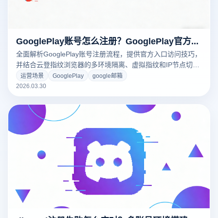
GooglePlay账号怎么注册？GooglePlay官方下载入口在哪？
全面解析GooglePlay账号注册流程，提供官方入口访问技巧，
并结合云登指纹浏览器的多环境隔离、虚拟指纹和IP节点切换
功能，实现多账号高效管理与安全注册。无论个人用户还是开
运营场景
GooglePlay
google邮箱
发者，都能轻松应对验证、地区限制及多账号操作难题，让
2026.03.30
GooglePlay注册更稳定、顺畅且高效。