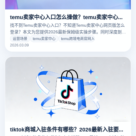
temu卖家中心入口怎么操做？temu卖家中心网页版怎么登录？
找不到Temu卖家中心入口？不知道Temu卖家中心网页版怎么
登录？本文为您提供2026最新保姆级实操步骤。同时深度剖析
跨境平台风控机制，揭秘如何使用专业的云登电商浏览器实现
运营场景
temu卖家中心
temu跨境电商官网入口
多店铺物理级环境隔离，彻底告别账号关联封禁。点击阅读完
2026.03.09
整指南，立即免费下载云登，安全高效管理您的Temu矩阵账
号！
tiktok商城入驻条件有哪些？2026最新入驻要求与流程详解