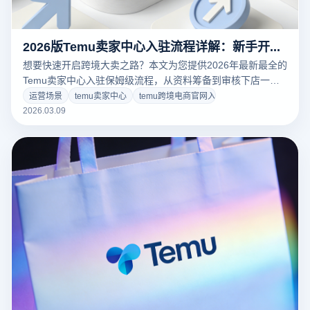
2026版Temu卖家中心入驻流程详解：新手开店实操指南与防封策略
想要快速开启跨境大卖之路？本文为您提供2026年最新最全的
Temu卖家中心入驻保姆级流程，从资料筹备到审核下店一网
打尽！同时深度揭秘平台风控机制，教您如何利用专业的云登
运营场景
temu卖家中心
temu跨境电商官网入口
电商浏览器，实现多店铺物理级防关联隔离，保障账号绝对安
2026.03.09
全。点击阅读获取独家实操干货，立即免费下载云登，为您的
跨境业务保驾护航！