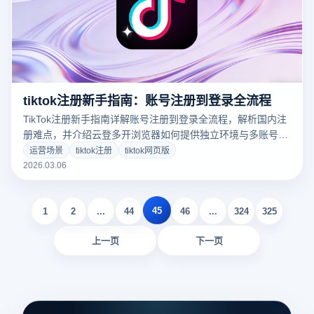
tiktok注册新手指南：账号注册到登录全流程
TikTok注册新手指南详解账号注册到登录全流程，解析国内注
册难点，并介绍云登多开浏览器如何提供独立环境与多账号管
理，帮助用户高效安全运营TikTok账号。
运营场景
tiktok注册
tiktok网页版
2026.03.06
45
1
2
...
44
46
...
324
325
上一页
下一页