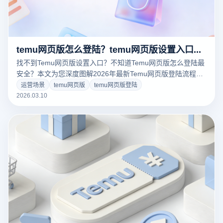
temu网页版怎么登陆？temu网页版设置入口在哪里？
找不到Temu网页版设置入口？不知道Temu网页版怎么登陆最
安全？本文为您深度图解2026年最新Temu网页版登陆流程与
后台设置技巧。结合跨境行业防关联痛点，揭秘如何使用云登
运营场景
temu网页版
temu网页版登陆
电商浏览器实现多账号独立纯净环境隔离，告别封店限流，提
2026.03.10
升店铺管理效率。立即点击，掌握大卖同款的出海运营黑科
技！