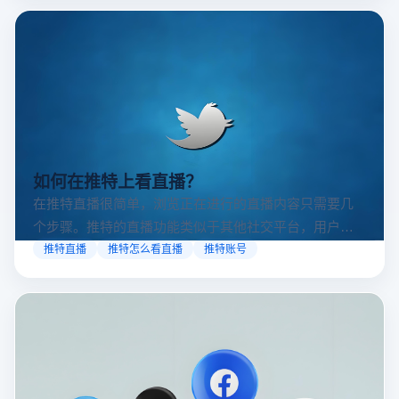
如何在推特上看直播？
在推特直播很简单，浏览正在进行的直播内容只需要几
个步骤。推特的直播功能类似于其他社交平台，用户可
以通过关注自己喜欢的账号、浏览话题标签或查看实时
推特直播
推特怎么看直播
推特账号
动态来找到直播。推特提供了一个方便的平台，让用户
可以随时随地参与实时互动，无论是关注新闻事件、休
闲活动还是个人直播。接下来，我们将介绍具体的观看
步骤和技巧。