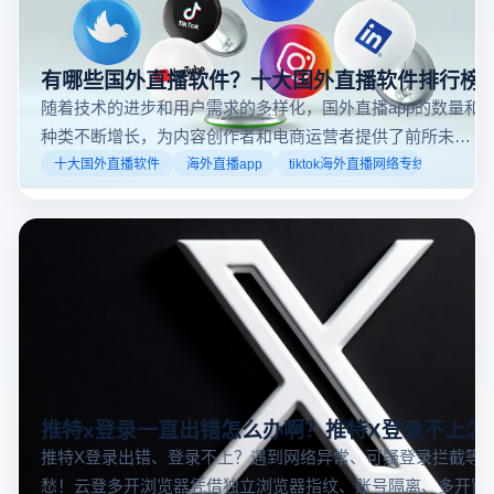
有哪些国外直播软件？十大国外直播软件排行榜
随着技术的进步和用户需求的多样化，国外直播app的数量和
种类不断增长，为内容创作者和电商运营者提供了前所未有
的机遇。如果你是一个跨境电商从业者，想要了解2025年十
十大国外直播软件
海外直播app
tiktok海外直播网络专线
大国外直播软件排行榜，那么你来对地方了！接下来跟着云
登多开浏览器一起来了解海外直播平台哪些最受欢迎。
推特x登录一直出错怎么办啊？推特X登录不上怎
推特X登录出错、登录不上？遇到网络异常、可疑登录拦截等
愁！云登多开浏览器凭借独立浏览器指纹、账号隔离、多开窗