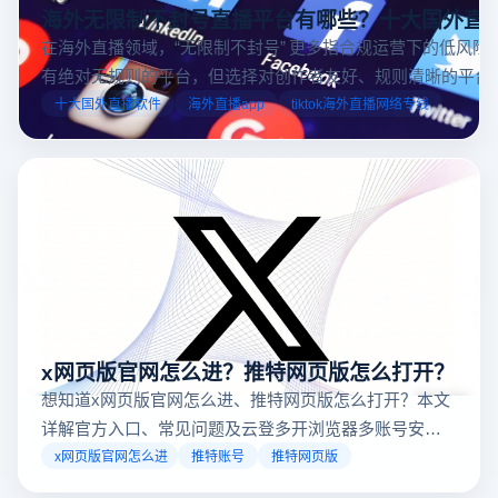
海外无限制不封号直播平台有哪些？十大国外直
在海外直播领域，“无限制不封号” 更多指合规运营下的低风险
有绝对无规则的平台，但选择对创作者友好、规则清晰的平台
业工具规避风险，能显著降低封号概率。以下推荐十大国外直
十大国外直播软件
海外直播app
tiktok海外直播网络专线
台，并结合云登多开浏览器的功能，详解如何安全高效运营。
x网页版官网怎么进？推特网页版怎么打开？
想知道x网页版官网怎么进、推特网页版怎么打开？本文
详解官方入口、常见问题及云登多开浏览器多账号安全
访问方案，助你稳定登录高效运营。
x网页版官网怎么进
推特账号
推特网页版