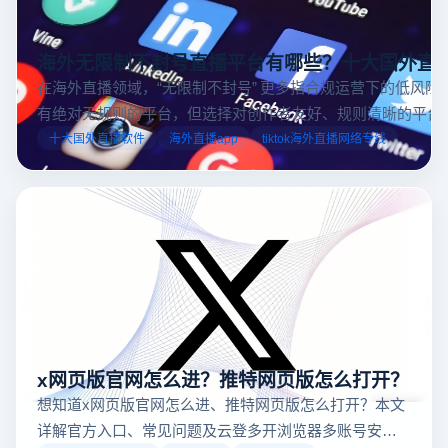
海外无限制不封号直播平台有哪些？十大国外直
在海外直播领域，“无限制不封号” 更多指合规运营下的低风险
有绝对无规则的平台，但选择对创作者友好、规则清晰的平台
业工具规避风险，能显著降低封号概率。以下推荐十大国外直
十大国外直播软件
海外直播app
tiktok海外直播网络专线
台，并结合云登多开浏览器的功能，详解如何安全高效运营。
x网页版官网怎么进？推特网页版怎么打开？
想知道x网页版官网怎么进、推特网页版怎么打开？本文
详解官方入口、常见问题及云登多开浏览器多账号安全