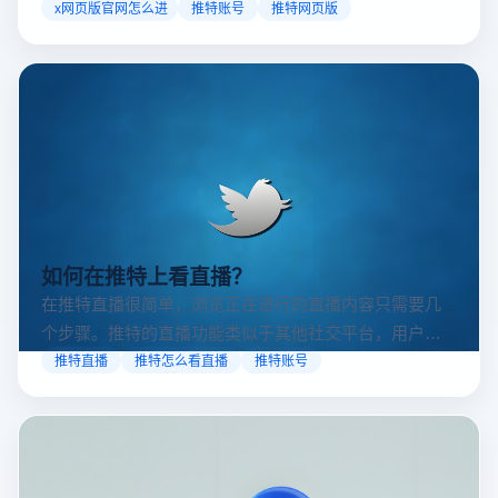
访问方案，助你稳定登录高效运营。
x网页版官网怎么进
推特账号
推特网页版
如何在推特上看直播？
在推特直播很简单，浏览正在进行的直播内容只需要几
个步骤。推特的直播功能类似于其他社交平台，用户可
以通过关注自己喜欢的账号、浏览话题标签或查看实时
推特直播
推特怎么看直播
推特账号
动态来找到直播。推特提供了一个方便的平台，让用户
可以随时随地参与实时互动，无论是关注新闻事件、休
闲活动还是个人直播。接下来，我们将介绍具体的观看
步骤和技巧。