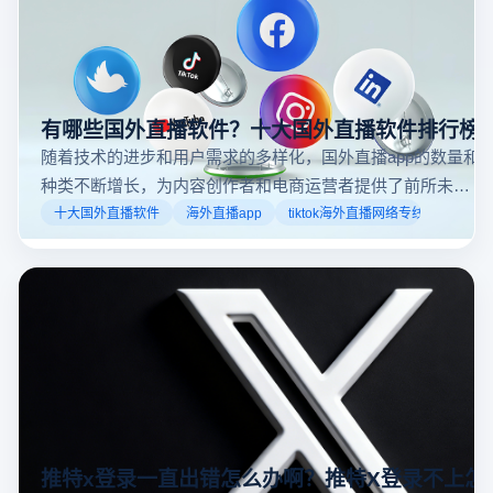
有哪些国外直播软件？十大国外直播软件排行榜
随着技术的进步和用户需求的多样化，国外直播app的数量和
种类不断增长，为内容创作者和电商运营者提供了前所未有
的机遇。如果你是一个跨境电商从业者，想要了解2025年十
十大国外直播软件
海外直播app
tiktok海外直播网络专线
大国外直播软件排行榜，那么你来对地方了！接下来跟着云
登多开浏览器一起来了解海外直播平台哪些最受欢迎。
推特x登录一直出错怎么办啊？推特X登录不上怎