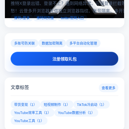
推特X登录出错、登录不上？遇到网络异常、可疑登录拦截等
愁！云登多开浏览器凭借独立浏览器指纹、账号隔离、多开窗
对性解决登录难题，让推特X登录更稳定安全～
推特x登录
推特网页版
twitter官网入口
多账号防关联
数据加密隔离
多平台自动化管理
注册领取礼包
文章标签
查看更多
带货变现（1）
短视频制作（1）
TikTok冷启动（1）
YouTube效率工具（1）
YouTube数据分析（1）
YouTube工具（1）