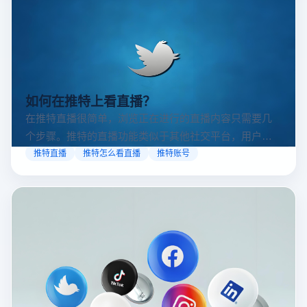
如何在推特上看直播？
在推特直播很简单，浏览正在进行的直播内容只需要几
个步骤。推特的直播功能类似于其他社交平台，用户可
以通过关注自己喜欢的账号、浏览话题标签或查看实时
推特直播
推特怎么看直播
推特账号
动态来找到直播。推特提供了一个方便的平台，让用户
可以随时随地参与实时互动，无论是关注新闻事件、休
闲活动还是个人直播。接下来，我们将介绍具体的观看
步骤和技巧。