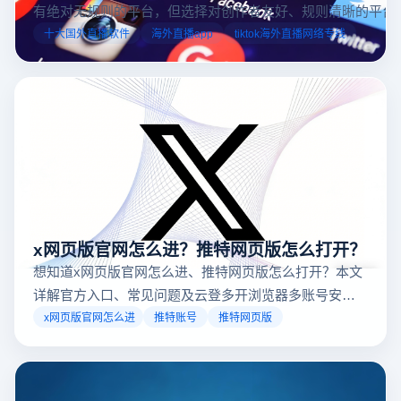
有绝对无规则的平台，但选择对创作者友好、规则清晰的平台
业工具规避风险，能显著降低封号概率。以下推荐十大国外直
十大国外直播软件
海外直播app
tiktok海外直播网络专线
台，并结合云登多开浏览器的功能，详解如何安全高效运营。
x网页版官网怎么进？推特网页版怎么打开？
想知道x网页版官网怎么进、推特网页版怎么打开？本文
详解官方入口、常见问题及云登多开浏览器多账号安全
访问方案，助你稳定登录高效运营。
x网页版官网怎么进
推特账号
推特网页版