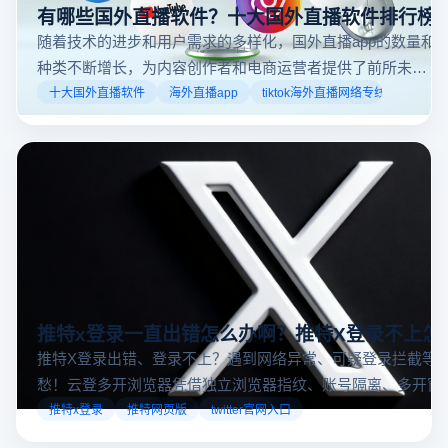
有哪些国外直播软件？十大国外直播软件排行榜
随着技术的进步和用户需求的多样化，国外直播app的数量和
种类不断增长，为内容创作者和电商运营者提供了前所未有
的机遇。如果你是一个跨境电商从业者，想要了解2025年十
十大国外直播软件
海外直播app
tiktok海外直播网络专线
大国外直播软件排行榜，那么你来对地方了！接下来跟着云
登多开浏览器一起来了解海外直播平台哪些最受欢迎。
推特x登录一直出错怎么办啊？推特X登录不上怎
推特X登录出错、登录不上？遇到网络异常、可疑登录拦截等
愁！云登多开浏览器凭借独立浏览器指纹、账号隔离、多开窗
对性解决登录难题，让推特X登录更稳定安全～
推特x登录
推特网页版
twitter官网入口