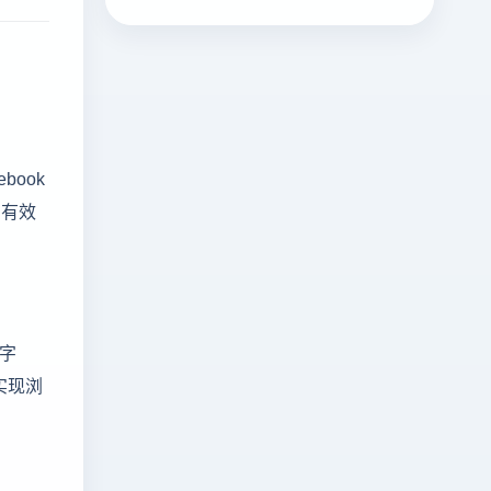
ook
，有效
、字
实现浏