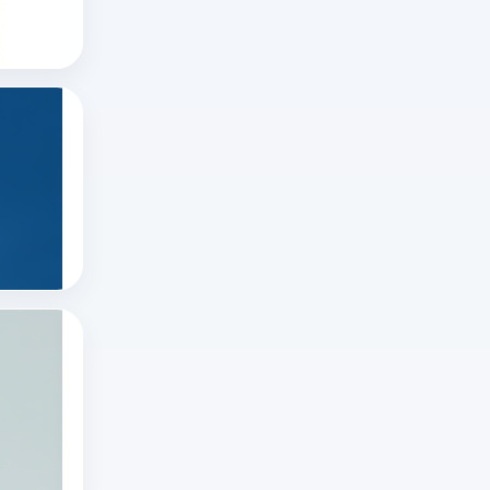
推特账号
x
封
推特网页版
网
号”
页
更
版
多
如何在推特上看直播？
官
指
在
网
合
推
怎
规
特
推特直播
么
运
推特怎么看直播
直
进、
营
推特账号
播
推
下
很
特
的
简
网
低
有哪些国外直播软件？十大国外直播软件排
单，
页
风
随
浏
版
险
着
览
怎
平
技
十大国外直播软件
正
么
台
海外直播app
术
在
打
——
tiktok海外直播网络专线
的
进