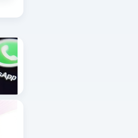
海外无限制不封号直播平台有哪些？十大国
在
海
外
十大国外直播软件
海外直播app
直
tiktok海外直播网络专线
播
领
域，
x网页版官网怎么进？推特网页版怎么打开？
“无
想
限
知
制
道
x网页版官网怎么进
不