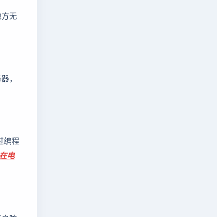
地方无
务器，
过编程
在电