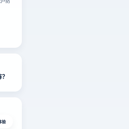
账户防
阵？
体验