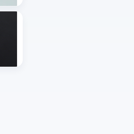
开？
没
进
行
本
有
步
的
文
绝
推特x登录一直出错怎么办啊？推特X登录不
和
直
详
对
推
用
播
解
无
特
户
内
官
规
X
推特x登录
需
容
方
则
推特网页版
登
求
只
入
的
twitter官网入口
录
的
需
口、
平
出
多
要
常
台，
错、
样
几
见
但
登
化，
个
问
选
录
国
步
题
择
不
外
骤。
及
对
上？
直
推
云
创
遇
播
特
登
作
到
app
的
多
者
网
的
直
开