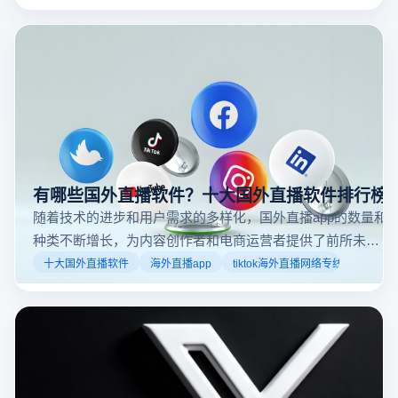
动态来找到直播。推特提供了一个方便的平台，让用户
可以随时随地参与实时互动，无论是关注新闻事件、休
闲活动还是个人直播。接下来，我们将介绍具体的观看
步骤和技巧。
有哪些国外直播软件？十大国外直播软件排行榜
随着技术的进步和用户需求的多样化，国外直播app的数量和
种类不断增长，为内容创作者和电商运营者提供了前所未有
的机遇。如果你是一个跨境电商从业者，想要了解2025年十
十大国外直播软件
海外直播app
tiktok海外直播网络专线
大国外直播软件排行榜，那么你来对地方了！接下来跟着云
登多开浏览器一起来了解海外直播平台哪些最受欢迎。