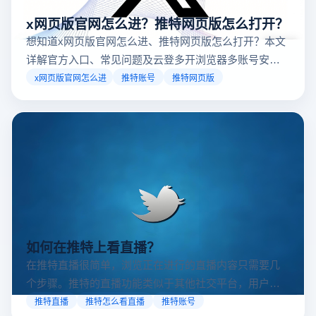
x网页版官网怎么进？推特网页版怎么打开？
想知道x网页版官网怎么进、推特网页版怎么打开？本文
详解官方入口、常见问题及云登多开浏览器多账号安全
访问方案，助你稳定登录高效运营。
x网页版官网怎么进
推特账号
推特网页版
如何在推特上看直播？
在推特直播很简单，浏览正在进行的直播内容只需要几
个步骤。推特的直播功能类似于其他社交平台，用户可
以通过关注自己喜欢的账号、浏览话题标签或查看实时
推特直播
推特怎么看直播
推特账号