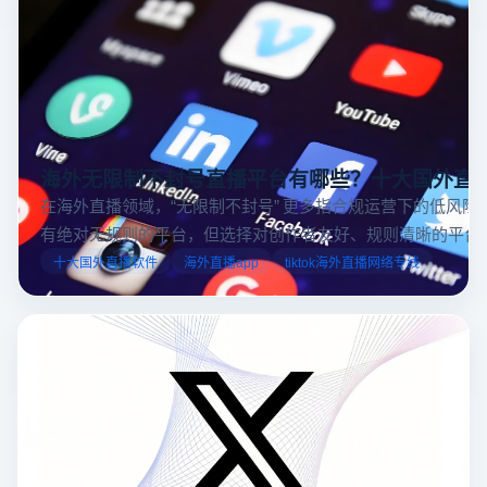
海外无限制不封号直播平台有哪些？十大国外直
在海外直播领域，“无限制不封号” 更多指合规运营下的低风险
有绝对无规则的平台，但选择对创作者友好、规则清晰的平台
业工具规避风险，能显著降低封号概率。以下推荐十大国外直
十大国外直播软件
海外直播app
tiktok海外直播网络专线
台，并结合云登多开浏览器的功能，详解如何安全高效运营。