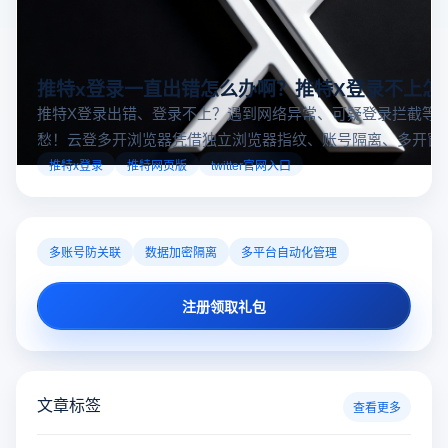
推特x登录一直出错怎么办啊？推特X登录不上怎
推特X登录出错、登录不上？遇到网络异常、可疑登录拦截等
愁！云登多开浏览器凭借独立浏览器指纹、账号隔离、多开窗
对性解决登录难题，让推特X登录更稳定安全～
推特x登录
推特网页版
twitter官网入口
多账号防关联
数据加密隔离
多平台自动化管理
注册领取礼包
文章标签
查看更多