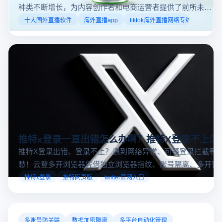
种类不断增长，为内容创作者和电商运营者提供了前所未有
的机遇。如果你是一个跨境电商从业者，想要了解2025年十
十大国外直播软件
海外直播app
tiktok海外直播网络专线
大国外直播软件排行榜，那么你来对地方了！接下来跟着云
登多开浏览器一起来了解海外直播平台哪些最受欢迎。
推特x登录一直出错怎么办啊？推特X登录不上怎
推特X登录出错、登录不上？遇到网络异常、可疑登录拦截等
愁！云登多开浏览器凭借独立浏览器指纹、账号隔离、多开窗
对性解决登录难题，让推特X登录更稳定安全～
推特x登录
推特网页版
twitter官网入口
多账号防关联
数据加密隔离
多平台自动化管理