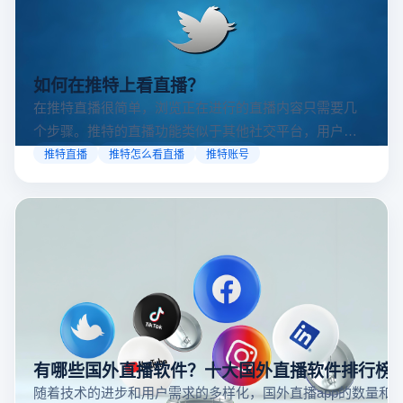
如何在推特上看直播？
在推特直播很简单，浏览正在进行的直播内容只需要几
个步骤。推特的直播功能类似于其他社交平台，用户可
以通过关注自己喜欢的账号、浏览话题标签或查看实时
推特直播
推特怎么看直播
推特账号
动态来找到直播。推特提供了一个方便的平台，让用户
可以随时随地参与实时互动，无论是关注新闻事件、休
闲活动还是个人直播。接下来，我们将介绍具体的观看
步骤和技巧。
有哪些国外直播软件？十大国外直播软件排行榜
随着技术的进步和用户需求的多样化，国外直播app的数量和