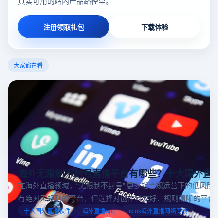
真实可用的站内产品路径里。
注册领取礼包
下载体验
大家都在看
海外无限制不封号直播平台有哪些？十大国外直
在海外直播领域，“无限制不封号” 更多指合规运营下的低风险
有绝对无规则的平台，但选择对创作者友好、规则清晰的平台
业工具规避风险，能显著降低封号概率。以下推荐十大国外直
十大国外直播软件
海外直播app
tiktok海外直播网络专线