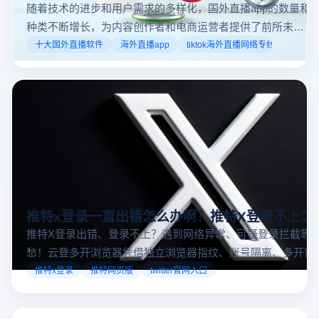
随着技术的进步和用户需求的多样化，国外直播app的数量和
种类不断增长，为内容创作者和电商运营者提供了前所未有
的机遇。如果你是一个跨境电商从业者，想要了解2025年十
十大国外直播软件
海外直播app
tiktok海外直播网络专线
大国外直播软件排行榜，那么你来对地方了！接下来跟着云
登多开浏览器一起来了解海外直播平台哪些最受欢迎。
推特x登录一直出错怎么办啊？推特X登录不上怎
推特X登录出错、登录不上？遇到网络异常、可疑登录拦截等
愁！云登多开浏览器凭借独立浏览器指纹、账号隔离、多开窗
对性解决登录难题，让推特X登录更稳定安全～
推特x登录
推特网页版
twitter官网入口