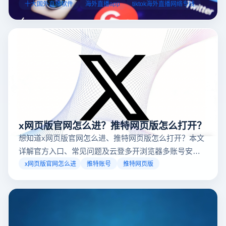
业工具规避风险，能显著降低封号概率。以下推荐十大国外直
十大国外直播软件
海外直播app
tiktok海外直播网络专线
台，并结合云登多开浏览器的功能，详解如何安全高效运营。
x网页版官网怎么进？推特网页版怎么打开？
想知道x网页版官网怎么进、推特网页版怎么打开？本文
详解官方入口、常见问题及云登多开浏览器多账号安全
访问方案，助你稳定登录高效运营。
x网页版官网怎么进
推特账号
推特网页版