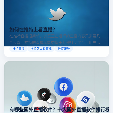
如何在推特上看直播？
在推特直播很简单，浏览正在进行的直播内容只需要几
个步骤。推特的直播功能类似于其他社交平台，用户可
以通过关注自己喜欢的账号、浏览话题标签或查看实时
推特直播
推特怎么看直播
推特账号
动态来找到直播。推特提供了一个方便的平台，让用户
可以随时随地参与实时互动，无论是关注新闻事件、休
闲活动还是个人直播。接下来，我们将介绍具体的观看
步骤和技巧。
有哪些国外直播软件？十大国外直播软件排行榜