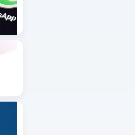
海
外
十大国外直播软件
海外直播app
直
tiktok海外直播网络专线
播
领
域，
x网页版官网怎么进？推特网页版怎么打开？
“无
想
限
知
制
道
x网页版官网怎么进
不
推特账号
x
封
推特网页版
网
号”
页
更
版
多
如何在推特上看直播？
官
指
在
网
合
推
怎
规
特
推特直播