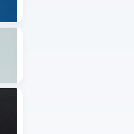
么
运
推特怎么看直播
直
进、
营
推特账号
播
推
下
很
特
的
简
网
低
有哪些国外直播软件？十大国外直播软件排
单，
页
风
随
浏
版
险
着
览
怎
平
技
十大国外直播软件
正
么
台
海外直播app
术
在
打
——
tiktok海外直播网络专线
的
进
开？
没
进
行
本
有
步
的
文
绝
推特x登录一直出错怎么办啊？推特X登录不
和
直
详
对
推
用
播
解
无
特
户
内
官
规
X
推特x登录
需
容
方
则
推特网页版
登
求
只
入