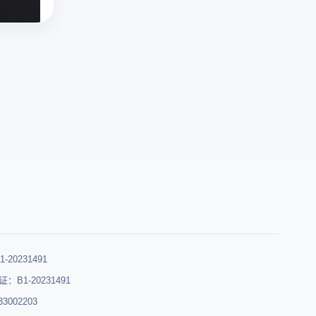
的
twitter官网入口
录
的
需
口、
平
出
多
要
常
台，
错、
样
几
见
但
登
化，
个
问
选
录
国
步
题
择
不
外
骤。
及
对
上？
直
推
云
创
遇
播
特
登
作
到
app
的
多
者
网
的
直
开
友
络
数
播
浏
好、
异
量
功
览
规
常、
和
能
器
则
可
种
类
多
清
0231491
疑
类
似
账
晰
登
B1-20231491
不
于
号
的
录
002203
断
其
安
平