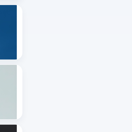
更
版
多
如何在推特上看直播？
官
指
在
网
合
推
怎
规
特
推特直播
么
运
推特怎么看直播
直
进、
营
推特账号
播
推
下
很
特
的
简
网
低
有哪些国外直播软件？十大国外直播软件排
单，
页
风
随
浏
版
险
着
览
怎
平
技
十大国外直播软件
正
么
台
海外直播app
术
在
打
——
tiktok海外直播网络专线
的
进
开？
没
进
行
本
有
步
的
文
绝