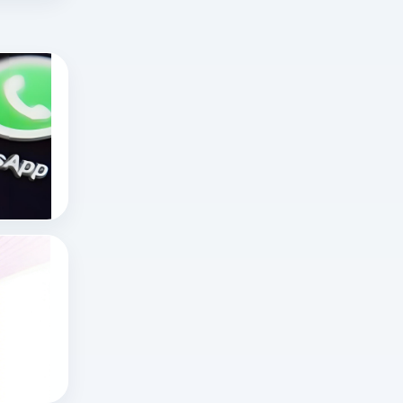
海外无限制不封号直播平台有哪些？十大国
在
海
外
十大国外直播软件
海外直播app
直
tiktok海外直播网络专线
播
领
域，
x网页版官网怎么进？推特网页版怎么打开？
“无
想
限
知
制
道
x网页版官网怎么进
不
推特账号
x
封
推特网页版
网
号”
页