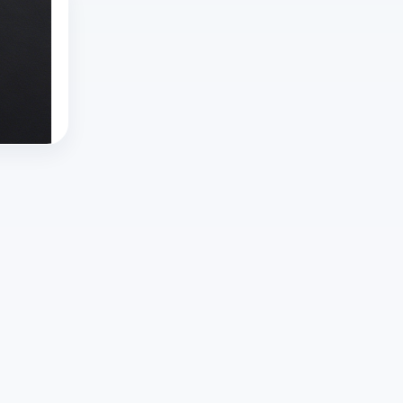
推特x登录一直出错怎么办啊？推特X登录不
和
直
详
对
推
用
播
解
无
特
户
内
官
规
X
推特x登录
需
容
方
则
推特网页版
登
求
只
入
的
twitter官网入口
录
的
需
口、
平
出
多
要
常
台，
错、
样
几
见
但
登
化，
个
问
选
录
国
步
题
择
不
外
骤。
及
对
上？
直
推
云
创
遇
播
特
登
作
到
app
的
多
者
网
的
直
开
友
络
数
播
浏
好、
异
量
功
览
规
常、