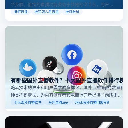
个步骤。推特的直播功能类似于其他社交平台，用户可
以通过关注自己喜欢的账号、浏览话题标签或查看实时
推特直播
推特怎么看直播
推特账号
动态来找到直播。推特提供了一个方便的平台，让用户
可以随时随地参与实时互动，无论是关注新闻事件、休
闲活动还是个人直播。接下来，我们将介绍具体的观看
步骤和技巧。
有哪些国外直播软件？十大国外直播软件排行榜
随着技术的进步和用户需求的多样化，国外直播app的数量和
种类不断增长，为内容创作者和电商运营者提供了前所未有
的机遇。如果你是一个跨境电商从业者，想要了解2025年十
十大国外直播软件
海外直播app
tiktok海外直播网络专线
大国外直播软件排行榜，那么你来对地方了！接下来跟着云
登多开浏览器一起来了解海外直播平台哪些最受欢迎。