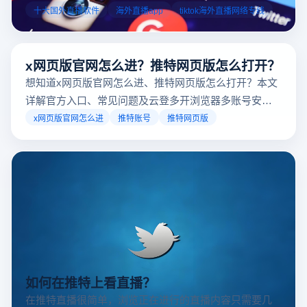
业工具规避风险，能显著降低封号概率。以下推荐十大国外直
十大国外直播软件
海外直播app
tiktok海外直播网络专线
台，并结合云登多开浏览器的功能，详解如何安全高效运营。
x网页版官网怎么进？推特网页版怎么打开？
想知道x网页版官网怎么进、推特网页版怎么打开？本文
详解官方入口、常见问题及云登多开浏览器多账号安全
访问方案，助你稳定登录高效运营。
x网页版官网怎么进
推特账号
推特网页版
如何在推特上看直播？
在推特直播很简单，浏览正在进行的直播内容只需要几