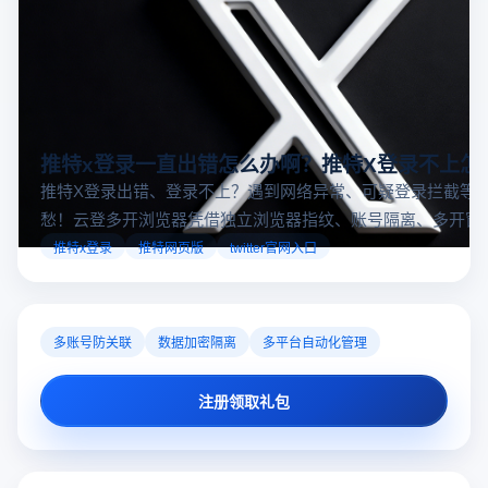
推特x登录一直出错怎么办啊？推特X登录不上怎
推特X登录出错、登录不上？遇到网络异常、可疑登录拦截等
愁！云登多开浏览器凭借独立浏览器指纹、账号隔离、多开窗
对性解决登录难题，让推特X登录更稳定安全～
推特x登录
推特网页版
twitter官网入口
多账号防关联
数据加密隔离
多平台自动化管理
注册领取礼包