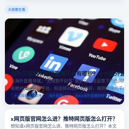
大家都在看
海外无限制不封号直播平台有哪些？十大国外直
在海外直播领域，“无限制不封号” 更多指合规运营下的低风险
有绝对无规则的平台，但选择对创作者友好、规则清晰的平台
业工具规避风险，能显著降低封号概率。以下推荐十大国外直
十大国外直播软件
海外直播app
tiktok海外直播网络专线
台，并结合云登多开浏览器的功能，详解如何安全高效运营。