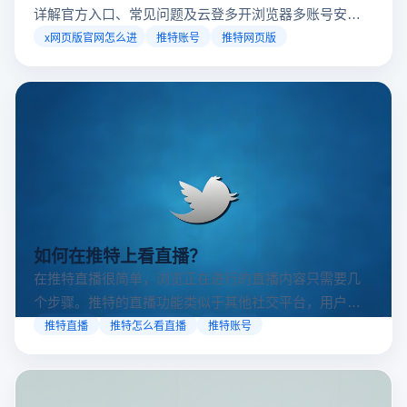
x网页版官网怎么进？推特网页版怎么打开？
想知道x网页版官网怎么进、推特网页版怎么打开？本文
详解官方入口、常见问题及云登多开浏览器多账号安全
访问方案，助你稳定登录高效运营。
x网页版官网怎么进
推特账号
推特网页版
如何在推特上看直播？