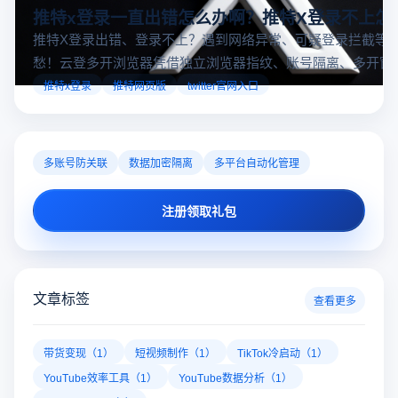
推特x登录一直出错怎么办啊？推特X登录不上怎
推特X登录出错、登录不上？遇到网络异常、可疑登录拦截等
愁！云登多开浏览器凭借独立浏览器指纹、账号隔离、多开窗
对性解决登录难题，让推特X登录更稳定安全～
推特x登录
推特网页版
twitter官网入口
多账号防关联
数据加密隔离
多平台自动化管理
注册领取礼包