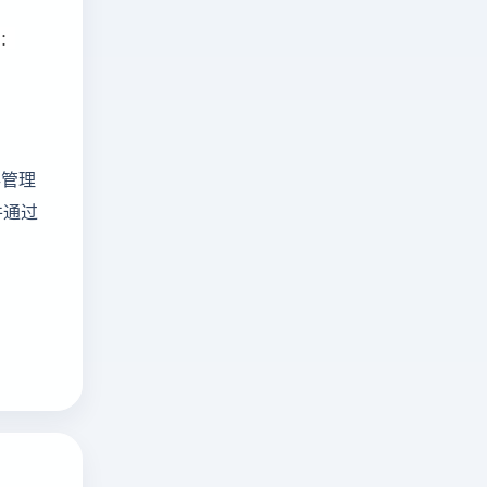
读：
存管理
并通过