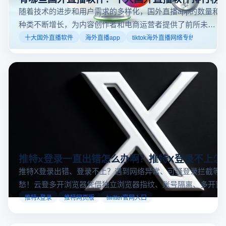
随着技术的进步和用户需求的多样化，国外直播app的数量和
种类不断增长，为内容创作者和电商运营者提供了前所未有
的机遇。如果你是一个跨境电商从业者，想要了解2025年十
十大国外直播软件
海外直播app
tiktok海外直播网络专线
大国外直播软件排行榜，那么你来对地方了！接下来跟着云
登多开浏览器一起来了解海外直播平台哪些最受欢迎。
推特x登录一直出错怎么办啊？推特X登录不上怎
推特X登录出错、登录不上？遇到网络异常、可疑登录拦截等
愁！云登多开浏览器凭借独立浏览器指纹、账号隔离、多开窗
对性解决登录难题，让推特X登录更稳定安全～
推特x登录
推特网页版
twitter官网入口