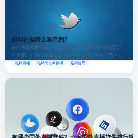
如何在推特上看直播？
在推特直播很简单，浏览正在进行的直播内容只需要几
个步骤。推特的直播功能类似于其他社交平台，用户可
以通过关注自己喜欢的账号、浏览话题标签或查看实时
推特直播
推特怎么看直播
推特账号
动态来找到直播。推特提供了一个方便的平台，让用户
可以随时随地参与实时互动，无论是关注新闻事件、休
闲活动还是个人直播。接下来，我们将介绍具体的观看
步骤和技巧。
有哪些国外直播软件？十大国外直播软件排行榜