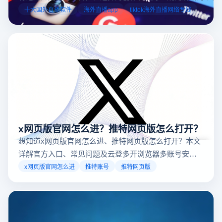
业工具规避风险，能显著降低封号概率。以下推荐十大国外直
十大国外直播软件
海外直播app
tiktok海外直播网络专线
台，并结合云登多开浏览器的功能，详解如何安全高效运营。
x网页版官网怎么进？推特网页版怎么打开？
想知道x网页版官网怎么进、推特网页版怎么打开？本文
详解官方入口、常见问题及云登多开浏览器多账号安全
访问方案，助你稳定登录高效运营。
x网页版官网怎么进
推特账号
推特网页版