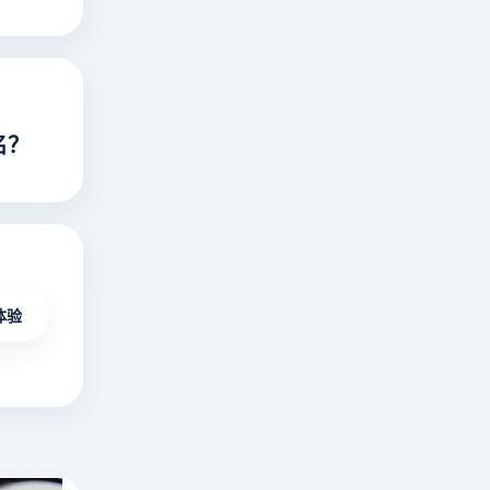
名？
体验