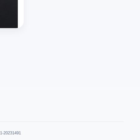
官
规
X
推特x登录
需
容
方
则
推特网页版
登
求
只
入
的
twitter官网入口
录
的
需
口、
平
出
多
要
常
台，
错、
样
几
见
但
登
化，
个
问
选
录
国
步
题
择
不
外
骤。
及
对
上？
直
推
云
创
遇
播
特
登
作
到
app
的
多
者
网
的
直
开
友
络
数
播
浏
好、
异
量
功
览
规
常、
和
能
器
则
可
种
类
多
清
0231491
疑
类
似
账