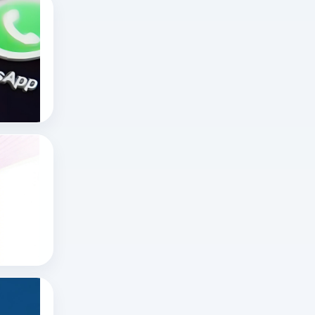
海外无限制不封号直播平台有哪些？十大国
在
海
外
十大国外直播软件
海外直播app
直
tiktok海外直播网络专线
播
领
域，
x网页版官网怎么进？推特网页版怎么打开？
“无
想
限
知
制
道
x网页版官网怎么进
不
推特账号
x
封
推特网页版
网
号”
页
更
版
多
如何在推特上看直播？
官
指