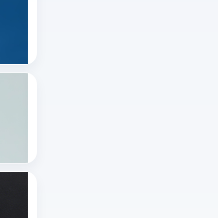
在
网
合
推
怎
规
特
推特直播
么
运
推特怎么看直播
直
进、
营
推特账号
播
推
下
很
特
的
简
网
低
有哪些国外直播软件？十大国外直播软件排
单，
页
风
随
浏
版
险
着
览
怎
平
技
十大国外直播软件
正
么
台
海外直播app
术
在
打
——
tiktok海外直播网络专线
的
进
开？
没
进
行
本
有
步
的
文
绝
推特x登录一直出错怎么办啊？推特X登录不
和
直
详
对
推
用
播
解
无
特
户
内