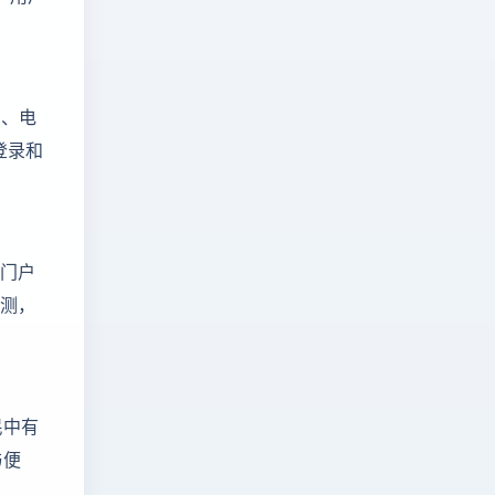
。
索、电
登录和
和门户
检测，
民中有
与便