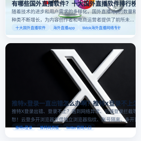
有哪些国外直播软件？十大国外直播软件排行榜
随着技术的进步和用户需求的多样化，国外直播app的数量和
种类不断增长，为内容创作者和电商运营者提供了前所未有
的机遇。如果你是一个跨境电商从业者，想要了解2025年十
十大国外直播软件
海外直播app
tiktok海外直播网络专线
大国外直播软件排行榜，那么你来对地方了！接下来跟着云
登多开浏览器一起来了解海外直播平台哪些最受欢迎。
推特x登录一直出错怎么办啊？推特X登录不上怎
推特X登录出错、登录不上？遇到网络异常、可疑登录拦截等
愁！云登多开浏览器凭借独立浏览器指纹、账号隔离、多开窗
对性解决登录难题，让推特X登录更稳定安全～
推特x登录
推特网页版
twitter官网入口