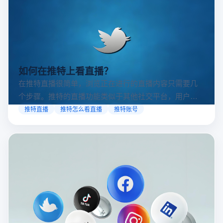
如何在推特上看直播？
在推特直播很简单，浏览正在进行的直播内容只需要几
个步骤。推特的直播功能类似于其他社交平台，用户可
以通过关注自己喜欢的账号、浏览话题标签或查看实时
推特直播
推特怎么看直播
推特账号
动态来找到直播。推特提供了一个方便的平台，让用户
可以随时随地参与实时互动，无论是关注新闻事件、休
闲活动还是个人直播。接下来，我们将介绍具体的观看
步骤和技巧。