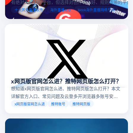
有绝对无规则的平台，但选择对创作者友好、规则清晰的平台
业工具规避风险，能显著降低封号概率。以下推荐十大国外直
十大国外直播软件
海外直播app
tiktok海外直播网络专线
台，并结合云登多开浏览器的功能，详解如何安全高效运营。
x网页版官网怎么进？推特网页版怎么打开？
想知道x网页版官网怎么进、推特网页版怎么打开？本文
详解官方入口、常见问题及云登多开浏览器多账号安全
访问方案，助你稳定登录高效运营。
x网页版官网怎么进
推特账号
推特网页版